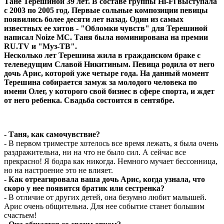
Тане Терешиной 39 лет. В составе группы Hi-Fi выступала
с 2003 по 2005 год. Первые сольные композиции певицы
появились более десяти лет назад. Один из самых
известных ее хитов - "Обломки чувств" для Терешиной
написал Noize MC. Таня была номинирована на премии
RU.TV и "Муз-ТВ".
Несколько лет Терешина жила в гражданском браке с
телеведущим Славой Никитиным. Певица родила от него
дочь Арис, которой уже четыре года. На данный момент
Терешина собирается замуж за молодого человека по
имени Олег, у которого свой бизнес в сфере спорта, и ждет
от него ребенка. Свадьба состоится в сентябре.
- Таня, как самочувствие?
- В первом триместре хотелось все время лежать, я была очень
раздражительна, ни на что не было сил. А сейчас все
прекрасно! Я бодра как никогда. Немного мучает бессонница,
но на настроение это не влияет.
- Как отреагировала ваша дочь Арис, когда узнала, что
скоро у нее появится братик или сестренка?
- В отличие от других детей, она безумно любит малышей.
Арис очень общительна. Для нее событие станет большим
счастьем!