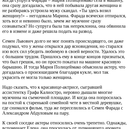
Когда супруга Фарады – Мария Полицеймако села в машину,
она сразу догадалась, что в ней побывала другая женщина и
не разбираясь устроила мужу скандал.
«Ты здесь возил
женщину!» – негодовала Марина. Фарада всячески отпирался,
хоть все и невинно было, зачем же мужчине сразу
сознаваться? Но супруга была так непреклонна, о
на обвинила
его в измене и даже решила подать на развод.
Семен Львович долго не мог понять происходящего, он даже
подумал, что у жены открылся дар ясновидения, но старался
изо всех сил убедить любимую в своей верности. Удалось это
с большим трудом.
Пришлось ему в конце концов признаться,
что был грешок, но он просто покатал на машине красивую
барышню.
И тогда Мария Полицеймако объяснила актеру, что
догадалась о произошедшем благодаря кукле, мол так
украсить ее могла только женщина.
Надо сказать, что к красавице-актрисе, сыгравшей
ассистентку Графа Калиостро, неровно дышали многие
мужчины на съемочной площадке. И когда она попросилась
на постой к старенькой семейной чете в местной деревушке,
где снимался фильм, туда же переселились и Семен Фарада с
Александром Абдуловым на пару.
К своей соседке актеры относились очень трепетно. Однажды,
вспоминает Елена, она проснулась от дурманящего аромата