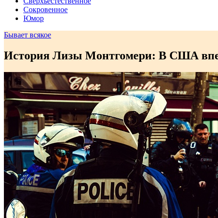
Сверхъестественное
Сокровенное
Юмор
Бывает всякое
История Лизы Монтгомери: В США впер