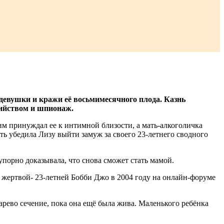
евушки и кражи её восьмимесячного плода. Казнь
убийством и шпионаж.
им принуждал ее к интимной близости, а мать-алкоголичка
ть убедила Лизу выйти замуж за своего 23-летнего сводного
упорно доказывала, что снова сможет стать мамой.
й жертвой- 23-летней Бобби Джо в 2004 году на онлайн-форуме
арево сечение, пока она ещё была жива. Маленького ребёнка