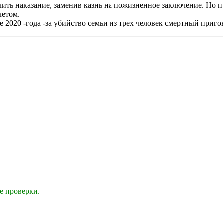
чить наказание, заменив казнь на пожизненное заключение. Но 
четом.
ле 2020 -года -за убийство семьи из трех человек смертный приг
е проверки.