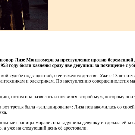
овор Лизе Монтгомери за преступление против беременной д
 1953 году были казнены сразу две девушки: за похищение с 
ой судьбе подзащитной, о ее тяжелом детстве. Уже с 13 лет отч
 сантехникам и электрикам. По наступлению совершеннолетия ма
ацию, потом она развелась и появился второй муж, которому она 
 вот третья была «запланирована»: Лиза познакомилась со свое
нка.
можные границы морали: она задушила девушку и сделала ей кес
, а уже на следующий день её арестовали.