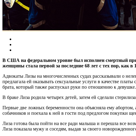
В США на федеральном уровне был исполнен смертный приг
женщины стала первой за последние 68 лет с тех пор, как в
Адвокаты Лизы на многочисленных судах рассказывали о нелегк
предлагала ей оказывать сексуальные услуги в качестве платы
брата, который также распускал руки по отношению к девушке.
В браке Лиза родила четырех детей, затем ей сделали стерилиз
Первые две ложных беременности она объясняла ему абортом, а
собачников и поехала к ней в гости под предлогом покупки ще
Лиза готова была пойти на все ради малыша и перешла все воз
Лиза показала мужу и соседям, выдав за своего новорожденного