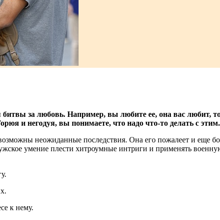
итвы за любовь. Например, вы любите ее, она вас любит, точ
Горюя и негодуя, вы понимаете, что надо что-то делать с этим.
возможны неожиданные последствия. Она его пожалеет и еще бол
мужское умение плести хитроумные интриги и применять военную 
у.
х.
се к нему.