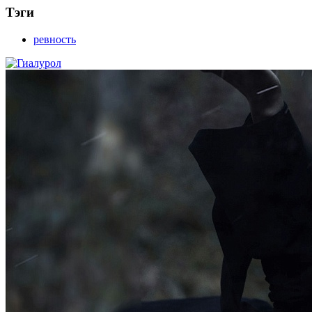
Тэги
ревность