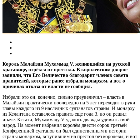
Король Малайзии Мухаммад V, женившийся на русской
красавице, отрёкся от престола. В королевском дворце
заявили, что Его Величество благодарит членов совета
правителей, которые ранее избрали монархом, а вот о
причинах отказа от власти не сообщил.
Избрали это он, конечно, сильно преувеличил – власть в
Малайзии практически поочередно на 5 лет переходит в руки
главы каждого из 9 наследных султанатов страны. И монарху
из Келантана оставалось править еще года 3, но он решил
иначе. Кстати, Мухаммаду V удалось дважды удивить свой
народ. На момент избрания королём двести сорок третьей
Конференцией султанов он был единственным в истории
страны монархом, вступившим на престол без королевы, и вот