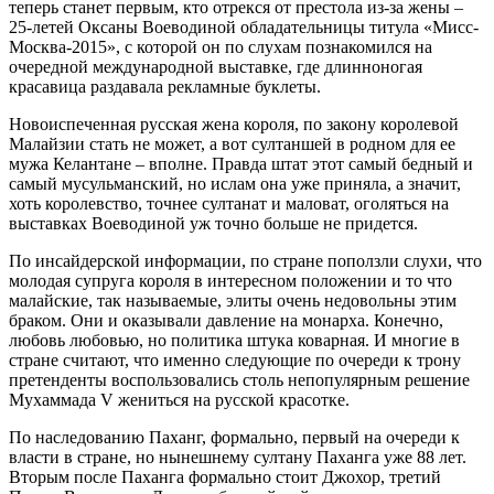
теперь станет первым, кто отрекся от престола из-за жены –
25-летей Оксаны Воеводиной обладательницы титула «Мисс-
Москва-2015», с которой он по слухам познакомился на
очередной международной выставке, где длинноногая
красавица раздавала рекламные буклеты.
Новоиспеченная русская жена короля, по закону королевой
Малайзии стать не может, а вот султаншей в родном для ее
мужа Келантане – вполне. Правда штат этот самый бедный и
самый мусульманский, но ислам она уже приняла, а значит,
хоть королевство, точнее султанат и маловат, оголяться на
выставках Воеводиной уж точно больше не придется.
По инсайдерской информации, по стране поползли слухи, что
молодая супруга короля в интересном положении и то что
малайские, так называемые, элиты очень недовольны этим
браком. Они и оказывали давление на монарха. Конечно,
любовь любовью, но политика штука коварная. И многие в
стране считают, что именно следующие по очереди к трону
претенденты воспользовались столь непопулярным решение
Мухаммада V жениться на русской красотке.
По наследованию Паханг, формально, первый на очереди к
власти в стране, но нынешнему султану Паханга уже 88 лет.
Вторым после Паханга формально стоит Джохор, третий