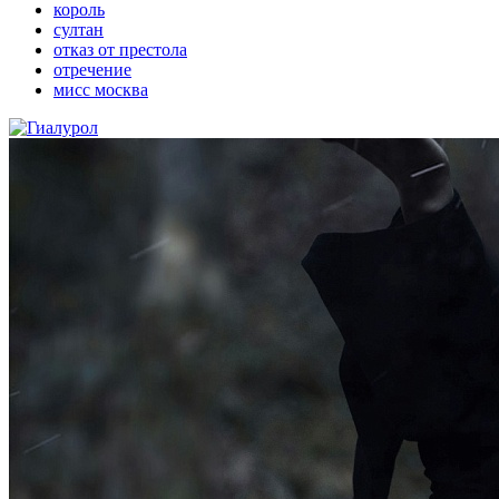
король
султан
отказ от престола
отречение
мисс москва