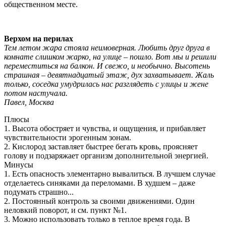
общественном месте.
Верхом на перилах
Тем летом жара стояла неимоверная. Любить друг друга в
комнате слишком жарко, на улице – пошло. Вот мы и решили
переместиться на балкон. И свежо, и необычно. Высотень
страшная – девятнадцатый этаж, дух захватывает. Жаль
только, соседка умудрилась нас разглядеть с улицы и жене
потом настучала.
Павел, Москва
Плюсы
1. Высота обостряет и чувства, и ощущения, и прибавляет
чувствительности эрогенным зонам.
2. Кислород заставляет быстрее бегать кровь, проясняет
голову и подзаряжает организм дополнительной энергией.
Минусы
1. Есть опасность элементарно вывалиться. В лучшем случае
отделаетесь синяками да переломами. В худшем – даже
подумать страшно...
2. Постоянный контроль за своими движениями. Один
неловкий поворот, и см. пункт №1.
3. Можно использовать только в теплое время года. В