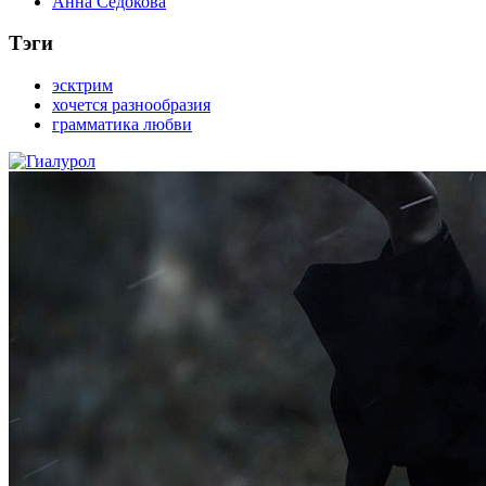
Анна Седокова
Тэги
эсктрим
хочется разнообразия
грамматика любви