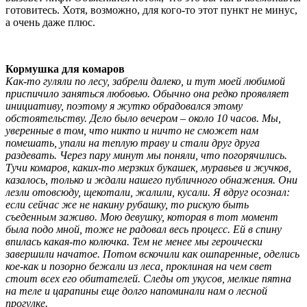
готовитесь. Хотя, возможно, для кого-то этот пункт не минус,
а очень даже плюс.
Кормушка для комаров
Как-то гуляли по лесу, забрели далеко, и тут моей любимой
приспичило заняться любовью. Обычно она редко проявляет
инициативу, поэтому я жутко обрадовался этому
обстоятельству. Дело было вечером – около 10 часов. Мы,
уверенные в том, что никто и ничто не сможет нам
помешать, упали на теплую траву и стали друг друга
раздевать. Через пару минут мы поняли, что погорячились.
Тучи комаров, каких-то мерзких букашек, муравьев и жучков,
казалось, только и ждали нашего публичного обнажения. Они
лезли отовсюду, щекотали, жалили, кусали. Я вдруг осознал:
если сейчас же не накину рубашку, то рискую быть
съеденным заживо. Мою девушку, которая в тот момент
была подо мной, тоже не радовал весь процесс. Ей в спину
впилась какая-то колючка. Тем не менее мы героически
завершили начатое. Потом вскочили как ошпаренные, оделись
кое-как и позорно бежали из леса, проклиная на чем свет
стоит всех его обитателей. Следы от укусов, мелкие пятна
на теле и царапины еще долго напоминали нам о лесной
прогулке.