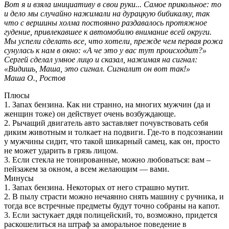
Вот я и взяла инициативу в свои руки... Самое прикольное: то
и дело мы случайно нажимали на дурацкую бибикалку, так
что с вершины холма постоянно раздавалось протяжное
гудение, привлекавшее к автомобилю внимание всей округи.
Мы успели сделать все, что хотели, прежде чем первая рожа
сунулась к нам в окно: «А че это у вас тут происходит?»
Сергей сделал умное лицо и сказал, нажимая на сигнал:
«Видишь, Маша, это сигнал. Сигналит он вот так!»
Маша О., Ростов
Плюсы
1. Запах бензина. Как ни странно, на многих мужчин (да и
женщин тоже) он действует очень возбуждающе.
2. Рычащий двигатель авто заставляет почувствовать себя
диким животным и толкает на подвиги. Где-то в подсознании
у мужчины сидит, что такой шикарный самец, как он, просто
не может ударить в грязь лицом.
3. Если стекла не тонированные, можно любоваться: вам –
пейзажем за окном, а всем желающим — вами.
Минусы
1. Запах бензина. Некоторых от него страшно мутит.
2. В пылу страсти можно нечаянно снять машину с ручника, и
тогда все встречные предметы будут точно собраны на капот.
3. Если застукает дядя полицейский, то, возможно, придется
раскошелиться на штраф за аморальное поведение в