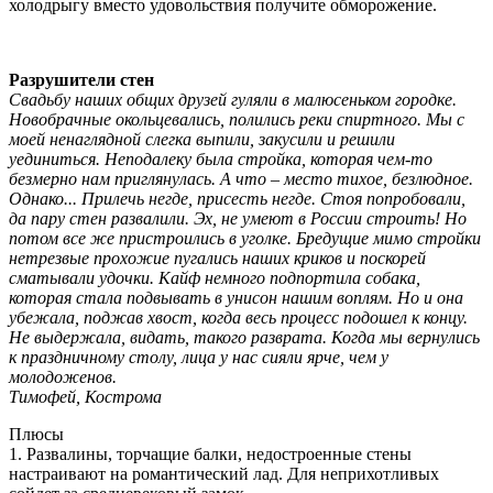
холодрыгу вместо удовольствия получите обморожение.
Разрушители стен
Свадьбу наших общих друзей гуляли в малюсеньком городке.
Новобрачные окольцевались, полились реки спиртного. Мы с
моей ненаглядной слегка выпили, закусили и решили
уединиться. Неподалеку была стройка, которая чем-то
безмерно нам приглянулась. А что – место тихое, безлюдное.
Однако... Прилечь негде, присесть негде. Стоя попробовали,
да пару стен развалили. Эх, не умеют в России строить! Но
потом все же пристроились в уголке. Бредущие мимо стройки
нетрезвые прохожие пугались наших криков и поскорей
сматывали удочки. Кайф немного подпортила собака,
которая стала подвывать в унисон нашим воплям. Но и она
убежала, поджав хвост, когда весь процесс подошел к концу.
Не выдержала, видать, такого разврата. Когда мы вернулись
к праздничному столу, лица у нас сияли ярче, чем у
молодоженов.
Тимофей, Кострома
Плюсы
1. Развалины, торчащие балки, недостроенные стены
настраивают на романтический лад. Для неприхотливых