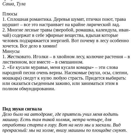
Саша, Тула
Плюсы
1. Сплошная романтика. Деревья шумят, птички поют, трава
шуршит – все это настраивает на крайне лирический лад.
2. Многие лесные травы (зверобой, ромашка, календула, иван-
чай) содержат в себе эфирные вещества, вдыхая которые
человек подзаряжается энергией. Вот почему в лесу особенно
хочется. Все дело в химии!
Минусы
1. Жестковато. Иголки – в хвойном лесу, колючие растения – в
лиственном, все вместе – в смешанном.
2. «Ее кусали муравьи, меня кусали комары» – эти слова
народной песни очень верны. Насекомые (мухи, осы, слепни,
мошкара) сведут к нулю любую страсть. Придется выбирать:
или оказаться съеденным заживо, или заниматься этим в
полном обмундировании.
Под звуки сигнала
Дело было на автодроме, где приятель учил меня водить
машину. Есть там такой холмик, метра четыре, для
отработки старта в гору. Вот на него мы и заехали. Вид
прекрасный: мы на холме, внизу машины по площадке снуют.