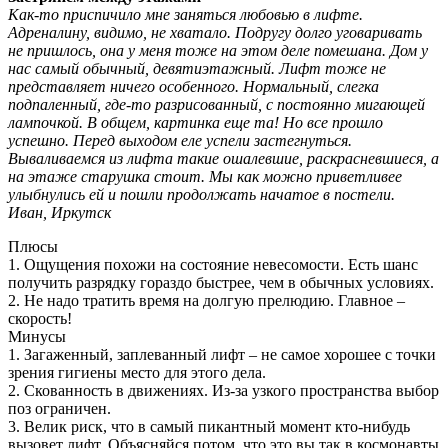
Как-то приспичило мне заняться любовью в лифте.
Адреналину, видимо, не хватало. Подругу долго уговаривать
не пришлось, она у меня тоже на этом деле помешана. Дом у
нас самый обычный, девятиэтажный. Лифт тоже не
представляет ничего особенного. Нормальный, слегка
подпаленный, где-то разрисованный, с постоянно мигающей
лампочкой. В общем, картинка еще та! Но все прошло
успешно. Перед выходом еле успели застегнуться.
Вываливаемся из лифта такие ошалевшие, раскрасневшиеся, а
на этаже старушка стоит. Мы как можно приветливее
улыбнулись ей и пошли продолжать начатое в постели.
Иван, Иркутск
Плюсы
1. Ощущения похожи на состояние невесомости. Есть шанс
получить разрядку гораздо быстрее, чем в обычных условиях.
2. Не надо тратить время на долгую прелюдию. Главное –
скорость!
Минусы
1. Загаженный, заплеванный лифт – не самое хорошее с точки
зрения гигиены место для этого дела.
2. Скованность в движениях. Из-за узкого пространства выбор
поз ограничен.
3. Велик риск, что в самый пикантный момент кто-нибудь
вызовет лифт. Объясняйся потом, что это вы так в космонавты