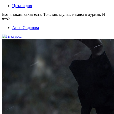
Цитата дня
Вот я такая, какая есть. Толстая, глупая, немного дурная. И
что?
Анна Седокова