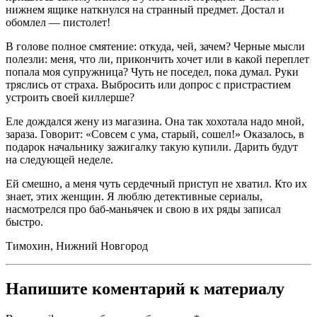
нижнем ящике наткнулся на странный предмет. Достал и
обомлел — пистолет!
В голове полное смятение: откуда, чей, зачем? Черные мысли
полезли: меня, что ли, прикончить хочет или в какой переплет
попала моя супружница? Чуть не поседел, пока думал. Руки
тряслись от страха. Выбросить или допрос с пристрастием
устроить своей киллерше?
Еле дождался жену из магазина. Она так хохотала надо мной,
зараза. Говорит: «Совсем с ума, старый, сошел!» Оказалось, в
подарок начальнику зажигалку такую купили. Дарить будут
на следующей неделе.
Ей смешно, а меня чуть сердечный приступ не хватил. Кто их
знает, этих женщин. Я люблю детективные сериалы,
насмотрелся про баб-маньячек и свою в их ряды записал
быстро.
Тимохин, Нижний Новгород
Напишите коментарий к материалу