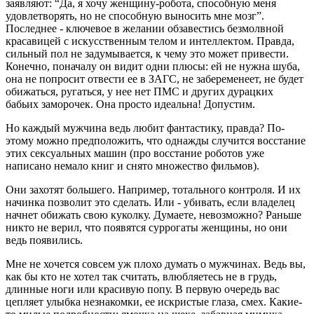
заявляют: “Да, я хочу женщину-робота, способную меня
удовлетворять, но не способную выносить мне мозг”.
Последнее - ключевое в желании обзавестись безмолвной
красавицей с искусственным телом и интеллектом. Правда,
сильный пол не задумывается, к чему это может привести.
Конечно, поначалу он видит одни плюсы: ей не нужна шуба,
она не попросит отвести ее в ЗАГС, не забеременеет, не будет
обижаться, ругаться, у нее нет ПМС и других дурацких
бабьих заморочек. Она просто идеальна! Допустим.
Но каждый мужчина ведь любит фантастику, правда? По­
этому можно предположить, что однажды случится восстание
этих сексуальных машин (про восстание роботов уже
написано немало книг и снято множество фильмов).
Они захотят большего. Например, тотального контроля. И их
начинка позволит это сделать. Или - убивать, если владелец
начнет обижать свою куколку. Думаете, невозможно? Раньше
никто не верил, что появятся суррогаты женщины, но они
ведь появились.
Мне не хочется совсем уж плохо думать о мужчинах. Ведь вы,
как бы кто не хотел так считать, влюбляетесь не в грудь,
длинные ноги или красивую попу. В первую очередь вас
цепляет улыбка незнакомки, ее искристые глаза, смех. Какие-