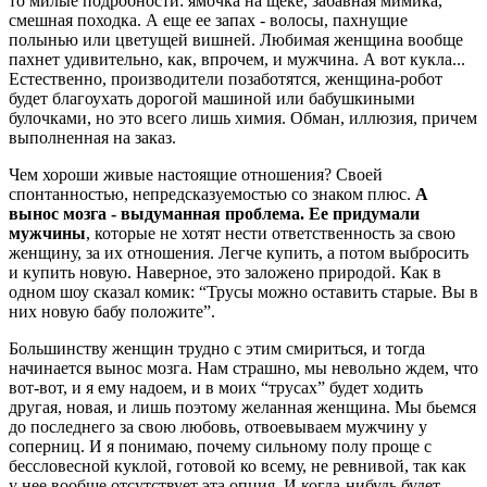
то милые подробности: ямочка на щеке, забавная мимика,
смешная походка. А еще ее запах - волосы, пахнущие
полынью или цветущей вишней. Любимая женщина вообще
пахнет удивительно, как, впрочем, и мужчина. А вот кукла...
Естественно, производители позаботятся, женщина-робот
будет благоухать дорогой машиной или бабушкиными
булочками, но это всего лишь химия. Обман, иллюзия, причем
выполненная на заказ.
Чем хороши живые настоящие отношения? Своей
спонтанностью, непредсказуемостью со знаком плюс.
А
вынос мозга - выдуманная проблема. Ее придумали
мужчины
, которые не хотят нести ответственность за свою
женщину, за их отношения. Легче купить, а потом выбросить
и купить новую. Наверное, это заложено природой. Как в
одном шоу сказал комик: “Трусы можно оставить старые. Вы в
них новую бабу положите”.
Большинству женщин трудно с этим смириться, и тогда
начинается вынос мозга. Нам страшно, мы невольно ждем, что
вот-вот, и я ему надоем, и в моих “трусах” будет ходить
другая, новая, и лишь поэтому желанная женщина. Мы бьемся
до последнего за свою любовь, отвоевываем мужчину у
соперниц. И я понимаю, почему сильному полу проще с
бессловесной куклой, готовой ко всему, не ревнивой, так как
у нее вообще отсутствует эта опция. И когда-нибудь будет