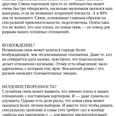
другому. Смена партнеров просто из любопытства может
очень быстро обнаружить, насколько маленьким оказался ваш
выигрыш, если не возникает искренней близости. А в 80%
она не возникнет. Связи, основанные главным образом на
сексуальной привлекательности, недолговечны. Опять-таки
это не значит, что они плохи, но новая связь — не повод для
разрыва ваших основных отношений.
ВОЗБУЖДЕНИЕ?
Незаконная связь может казаться гораздо более
возбуждающей, чем легализованные отношения. Даже те, кто
не собирается идти налево, чувствуют, что благополучие
делает отношения скучными. Этому есть объяснение: мало
адреналина, с которым секс ярче. Внезапный роман с его
риском оживляет положительные эмоции.
НЕУДОВЛЕТВОРЕННОСТЬ?
Случайная связь может выявить, что именно плохо в ваших
отношениях с постоянным партнером. И — даже помочь их
улучшить. Однако есть доля риска, что новая связь может
оказаться более легким выбором. И вместо того чтобы решать
сексуальную проблему в семье (что требует сил и вообще
«работы над партнером») — для многих предпочтительнее