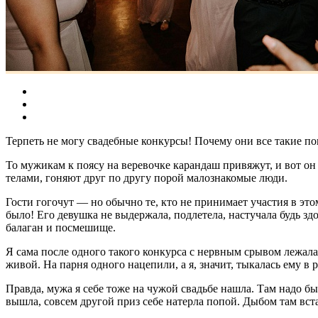
Терпеть не могу свадебные конкурсы! Почему они все такие п
То мужикам к поясу на веревочке карандаш привяжут, и вот он
телами, гоняют друг по другу порой малознакомые люди.
Гости гогочут — но обычно те, кто не принимает участия в это
было! Его девушка не выдержала, подлетела, настучала будь зд
балаган и посмешище.
Я сама после одного такого конкурса с нервным срывом лежала 
живой. На парня одного нацепили, а я, значит, тыкалась ему в 
Правда, мужа я себе тоже на чужой свадьбе нашла. Там надо бы
вышла, совсем другой приз себе натерла попой. Дыбом там вста