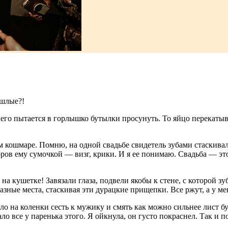
ошлые?!
 его пытается в горлышко бутылки просунуть. То яйцо перекатыв
м кошмаре. Помню, на одной свадьбе свидетель зубами стаскивал 
оров ему сумочкой — визг, крики. И я ее понимаю. Свадьба — это
на кушетке! Завязали глаза, подвели якобы к стене, с которой з
разные места, стаскивая эти дурацкие прищепки. Все ржут, а у ме
ло на коленки сесть к мужику и смять как можно сильнее лист бу
ло все у паренька этого. Я ойкнула, он густо покраснел. Так и 