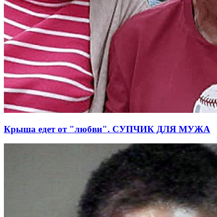
Крыша едет от "любви". СУПЧИК ДЛЯ МУЖА