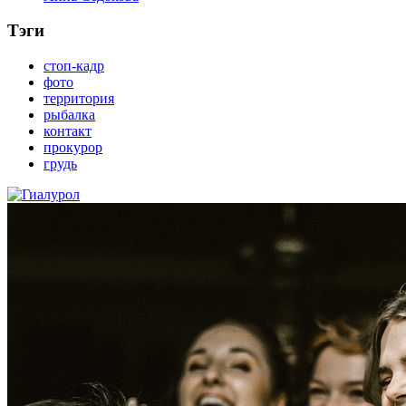
Тэги
стоп-кадр
фото
территория
рыбалка
контакт
прокурор
грудь