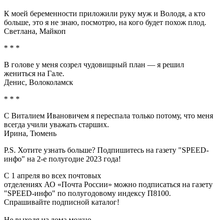
К моей беременности приложили руку муж и Володя, а кто
больше, это я не знаю, посмотрю, на кого будет похож плод.
Светлана, Майкоп
* * *
В голове у меня созрел чудовищный план — я решил
жениться на Гале.
Денис, Волоколамск
* * *
С Виталием Ивановичем я переспала только потому, что меня
всегда учили уважать старших.
Ирина, Тюмень
P.S. Хотите узнать больше? Подпишитесь на газету "SPEED-
инфо" на 2-е полугодие 2023 года!
С 1 апреля во всех почтовых
отделениях АО «Почта России» можно подписаться на газету
"SPEED-инфо" по полугодовому индексу П8100.
Спрашивайте подписной каталог!
Не выходя из дома можно