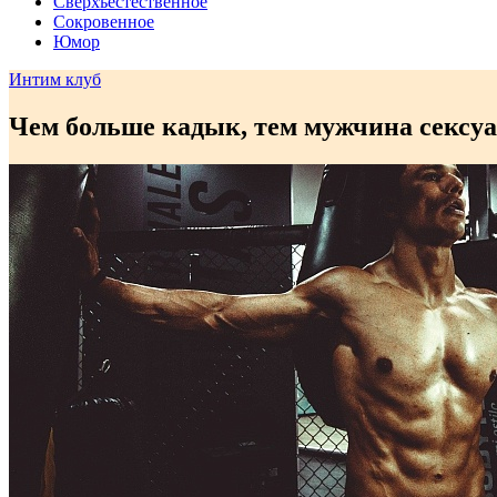
Сверхъестественное
Сокровенное
Юмор
Интим клуб
Чем больше кадык, тем мужчина сексу