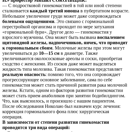
И.» профессор Михаил СОКОЛЬЩИК:
— С подростковой гинекомастией в той или иной степени
сталкивается
каждый третий юноша
в пубертатном возрасте.
Небольшое увеличение груди может даже сопровождаться
болевыми ощущениями
. Это связано с гормональной
перестройкой организма и проходит по мере затухания
«гормональной бури». Другое дело — гинекомастия у
взрослого мужчины. Она может быть вызвана
воспалением
щитовидной железы, надпочечников, яичек, что приводит
к гормональным сбоям
. Молочные железы при этом могут
увеличиваться до
10—15 см
в диаметре. Также
увеличиваются околососковые ареолы и соски, приобретая
сходство с женскими. Из сосков даже может выделяться
жидкость типа молозива. Такая гинекомастия представляет
реальную опасность
: помимо того, что она сопровождает
прогрессирующее основное заболевание, сама по себе
гинекомастия может стать причиной развития рака молочной
железы. Кстати, одним из факторов развития гинекомастии
может стать прием анаболиков при занятии бодибилдингом.
Что, как выяснилось, и произошло с нашим пациентом.
После обследования Николаю был назначен курс лечения:
коррекция гормонального фона плюс хирургическая
операция.
В зависимости от степени развития гинекомастии
проводятся три вида операций: