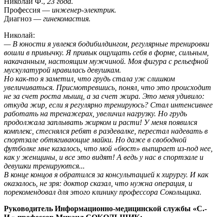
Николай Ф.,
23 года.
Профессия —
инженер-электрик.
Диагноз —
гинекомастия.
Николай:
— В юности я увлекся бодибилдингом, регулярные тренировки
вошли в привычку. Я привык ощущать себя в форме, сильным,
накачанным, настоящим мужчиной. Моя фигура с рельефной
мускулатурой нравилась девушкам.
Но как-то я заметил, что грудь стала уж слишком
увеличиваться. Присмотревшись, понял, что это происходит
не за счет роста мышц, а за счет жира. Это меня удивило:
откуда жир, если я регулярно тренируюсь? Стал интенсивнее
работать на тренажерах, увеличил нагрузку. Но грудь
продолжала заплывать жирком и расти! У меня появился
комплекс, стеснялся ребят в раздевалке, перестал надевать в
спортзале обтягивающие майки. Но даже в свободной
футболке мне казалось, что мой «бюст» выпирает из-под нее,
как у женщины, и все это видят! А ведь у нас в спортзале и
девушки тренируются...
В конце концов я обратился за консультацией к хирургу. И как
оказалось, не зря: доктор сказал, что нужна операция, и
порекомендовал для этого клинику профессора Сокольщика.
Руководитель Информационно-медицинской службы «С.-