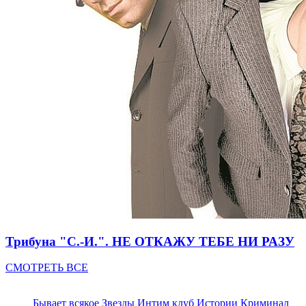
Трибуна "С.-И.". НЕ ОТКАЖУ ТЕБЕ НИ РАЗУ
СМОТРЕТЬ ВСЕ
Бывает всякое
Звезды
Интим клуб
Истории
Криминал