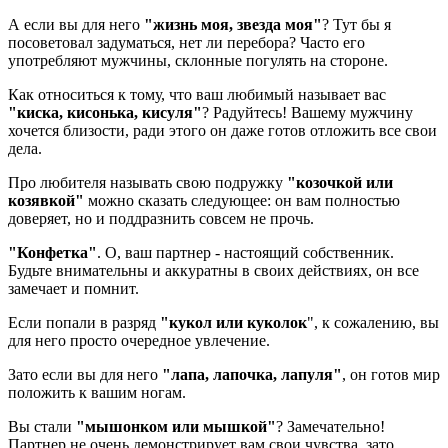
А если вы для него
"жизнь моя, звезда моя"
? Тут бы я
посоветовал задуматься, нет ли перебора? Часто его
употребляют мужчины, склонные погулять на стороне.
Как относиться к тому, что ваш любимый называет вас
"киска, кисонька, кисуля"
? Радуйтесь! Вашему мужчину
хочется близости, ради этого он даже готов отложить все свои
дела.
Про любителя называть свою подружку
"козочкой или
козявкой"
можно сказать следующее: он вам полностью
доверяет, но и поддразнить совсем не прочь.
"Конфетка"
. О, ваш партнер - настоящий собственник.
Будьте внимательны и аккуратны в своих действиях, он все
замечает и помнит.
Если попали в разряд
"кукол или куколок
", к сожалению, вы
для него просто очередное увлечение.
Зато если вы для него
"лапа, лапочка, лапуля"
, он готов мир
положить к вашим ногам.
Вы стали
"мышонком или мышкой"
? Замечательно!
Партнер не очень демонстрирует вам свои чувства, зато