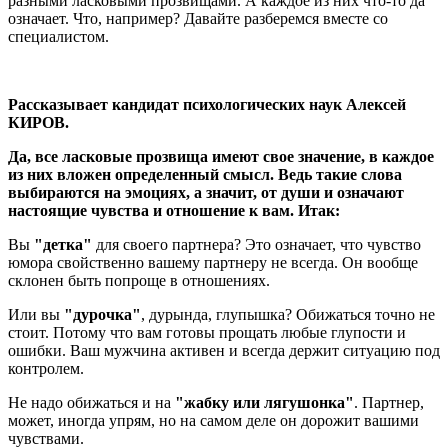
разными ласковыми прозвищами. А каждое из них что-то да
означает. Что, например? Давайте разберемся вместе со
специалистом.
Рассказывает кандидат психологических наук Алексей
КИРОВ.
Да, все ласковые прозвища имеют свое значение, в каждое
из них вложен определенный смысл. Ведь такие слова
выбираются на эмоциях, а значит, от души и означают
настоящие чувства и отношение к вам. Итак:
Вы
"детка"
для своего партнера? Это означает, что чувство
юмора свойственно вашему партнеру не всегда. Он вообще
склонен быть попроще в отношениях.
Или вы
"дурочка"
, дурында, глупышка? Обижаться точно не
стоит. Потому что вам готовы прощать любые глупости и
ошибки. Ваш мужчина активен и всегда держит ситуацию под
контролем.
Не надо обижаться и на
"жабку или лягушонка"
. Партнер,
может, иногда упрям, но на самом деле он дорожит вашими
чувствами.