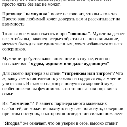
просто жить без вас не может.
Прозвище
"пампушка"
вовсе не говорит, что вы - толстая.
Просто ваш любимый хочет доверять вам и рассчитывает на
взаимность.
То же самое можно сказать и про
"пончика"
. Мужчина делает
все, чтобы вы, наконец всерьез обратили на него внимание,
мечтает быть для вас единственным, хочет избавиться от всех
соперников.
Мужчине требуется ваше внимание и в случае, если он
называет вас
"чудом, чудиком или даже чудовищем"
.
Для своего партнера вы стали
"тигренком или тигром
"? Что
ж, вашу самостоятельность уважают и гордятся ею, а мнение
учитывают. Из такого партнера получится хороший муж,
особенно если вы феминистка - он точно за равноправие в
семье.
Вы
"хомячок"
? У вашего партнера много маленьких
слабостей, он может вспыхнуть и тут же погаснуть, совершив
при этом поступок, о котором впоследствии сильно пожалеет.
"Ягодка"
же означает, что он уверен в себе, высоко ставит