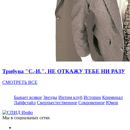
Трибуна "С.-И.". НЕ ОТКАЖУ ТЕБЕ НИ РАЗУ
СМОТРЕТЬ ВСЕ
Бывает всякое
Звезды
Интим клуб
Истории
Криминал
Лайфстайл
Сверхъестественное
Сокровенное
Юмор
Мы в социальных сетях