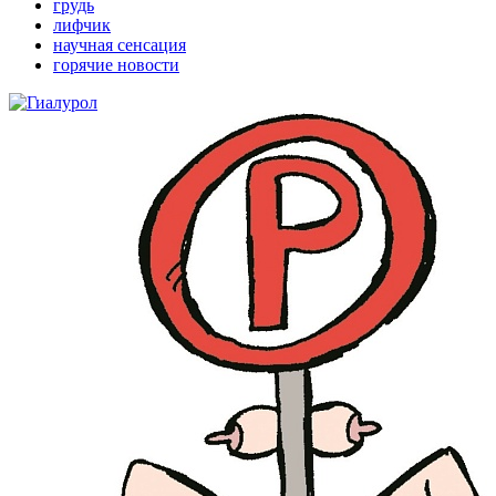
грудь
лифчик
научная сенсация
горячие новости