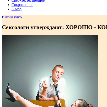
Сверхъестественное
Сокровенное
Юмор
Интим клуб
Сексологи утверждают: ХОРОШО -