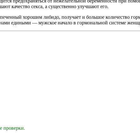
ходится предохраняться от нежелательной беременности при по
шают качество секса, а существенно улучшают его.
печенный хорошим либидо, получает и большое количество горм
генами едиными — мужское начало в гормональной системе жен
е проверки.