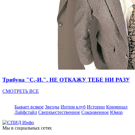
Трибуна "С.-И.". НЕ ОТКАЖУ ТЕБЕ НИ РАЗУ
СМОТРЕТЬ ВСЕ
Бывает всякое
Звезды
Интим клуб
Истории
Криминал
Лайфстайл
Сверхъестественное
Сокровенное
Юмор
Мы в социальных сетях