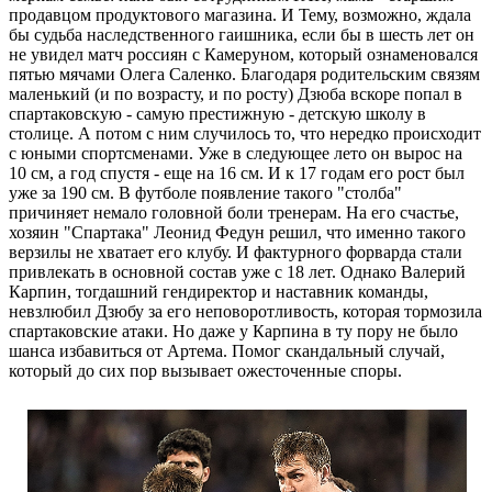
продавцом продуктового магазина. И Тему, возможно, ждала
бы судьба наследственного гаишника, если бы в шесть лет он
не увидел матч россиян с Камеруном, который ознаменовался
пятью мячами Олега Саленко. Благодаря родительским связям
маленький (и по возрасту, и по росту) Дзюба вскоре попал в
спартаковскую - самую престижную - детскую школу в
столице. А потом с ним случилось то, что нередко происходит
с юными спортсменами. Уже в следующее лето он вырос на
10 см, а год спустя - еще на 16 см. И к 17 годам его рост был
уже за 190 см. В футболе появление такого "столба"
причиняет немало головной боли тренерам. На его счастье,
хозяин "Спартака" Леонид Федун решил, что именно такого
верзилы не хватает его клубу. И фактурного форварда стали
привлекать в основной состав уже с 18 лет. Однако Валерий
Карпин, тогдашний гендиректор и наставник команды,
невзлюбил Дзюбу за его неповоротливость, которая тормозила
спартаковские атаки. Но даже у Карпина в ту пору не было
шанса избавиться от Артема. Помог скандальный случай,
который до сих пор вызывает ожесточенные споры.