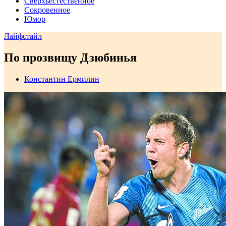
Сверхъестественное
Сокровенное
Юмор
Лайфстайл
По прозвищу Дзюбинья
Константин Ермилин