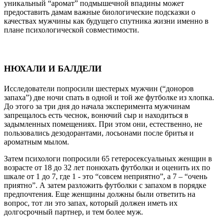
уникальный “аромат” подмышечной впадины может
предоставить дамам важные биологические подсказки о
качествах мужчины как будущего спутника жизни именно в
плане психологической совместимости.
НЮХАЛИ И БАЛДЕЛИ
Исследователи попросили шестерых мужчин (“доноров
запаха”) две ночи спать в одной и той же футболке из хлопка.
До этого за три дня до начала эксперимента мужчинам
запрещалось есть чеснок, вонючий сыр и находиться в
задымленных помещениях. При этом они, естественно, не
пользовались дезодорантами, лосьонами после бритья и
ароматным мылом.
Затем психологи попросили 65 гетеросексуальных женщин в
возрасте от 18 до 32 лет понюхать футболки и оценить их по
шкале от 1 до 7, где 1 - это “совсем неприятно”, а 7 – “очень
приятно”. А затем разложить футболки с запахом в порядке
предпочтения. Еще женщины должны были ответить на
вопрос, тот ли это запах, который должен иметь их
долгосрочный партнер, и тем более муж.