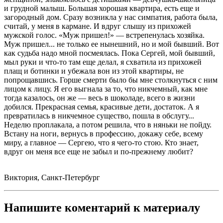
и грудной малыш. Большая хорошая квартира, есть еще и
загородный дом. Сразу возникла у нас симпатия, работа была,
считай, у меня в кармане. И вдруг слышу из прихожей
мужской голос. «Муж пришел!» — встрепенулась хозяйка.
Муж пришел... не только ее нынешний, но и мой бывший. Вот
как судьба надо мной посмеялась. Пока Сергей, мой бывший,
мыл руки и что-то там еще делал, я схватила из прихожей
плащ и ботинки и убежала вон из этой квартиры, не
попрощавшись. Горше смерти было бы мне столкнуться с ним
лицом к лицу. Я его выгнала за то, что никчемный, как мне
тогда казалось, он же — весь в шоколаде, всего в жизни
добился. Прекрасная семья, красивые дети, достаток. А я
превратилась в никчемное существо, пошла в обслугу...
Неделю проплакала, а потом решила, что в няньки не пойду.
Встану на ноги, вернусь в профессию, докажу себе, всему
миру, а главное — Сергею, что я чего-то стою. Кто знает,
вдруг он меня все еще не забыл и по-прежнему любит?
Виктория, Санкт-Петербург
Напишите коментарий к материалу