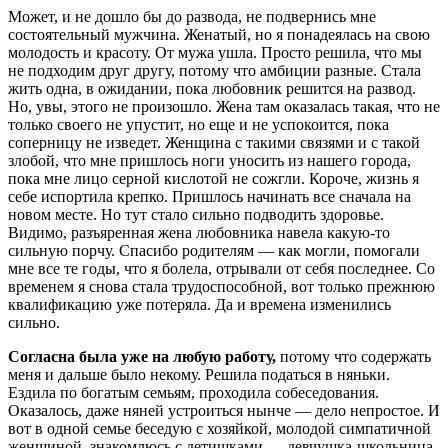
Может, и не дошло бы до развода, не подвернись мне
состоятельный мужчина. Женатый, но я понадеялась на свою
молодость и красоту. От мужа ушла. Просто решила, что мы
не подходим друг другу, потому что амбиции разные. Стала
жить одна, в ожидании, пока любовник решится на развод.
Но, увы, этого не произошло. Жена там оказалась такая, что не
только своего не упустит, но еще и не успокоится, пока
соперницу не изведет. Женщина с такими связями и с такой
злобой, что мне пришлось ноги уносить из нашего города,
пока мне лицо серной кислотой не сожгли. Короче, жизнь я
себе испортила крепко. Пришлось начинать все сначала на
новом месте. Но тут стало сильно подводить здоровье.
Видимо, разъяренная жена любовника навела какую-то
сильную порчу. Спасибо родителям — как могли, помогали
мне все те годы, что я болела, отрывали от себя последнее. Со
временем я снова стала трудоспособной, вот только прежнюю
квалификацию уже потеряла. Да и времена изменились
сильно.
Согласна была уже
на любую работу,
потому что содержать
меня и дальше было некому. Решила податься в няньки.
Ездила по богатым семьям, проходила собеседования.
Оказалось, даже няней устроиться нынче — дело непростое. И
вот в одной семье беседую с хозяйкой, молодой симпатичной
женщиной, знакомлюсь с детишками — девчушка-школьница