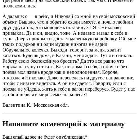
три раза в месяц на московский объект. Так мы с Николаем и
познакомились.
А дальше: я — в рейс, и Николай со мной на свой московский
объект. Бывало, что и обратно ехали вместе, а ночью любили
друг друга так, что молодежь позавидует! Я к Николаю
привыкла. Да и он, видно, тоже. А недавно зазвал к себе в
купе. Дверь прикрыл и достает маленькую коробочку. Ой, мне
таких подарков ни один мужик никогда не дарил.
Обручальное колечко. Выходи, говорит, за меня, хватит
кататься. Будешь дома, в Казани, меня ждать. Тут я и сникла.
Работу свою беспокойную бросить? Да это все равно что
моряка на сушу списать. Как ни ломала себя, а поняла: без
поезда моя жизнь вроде как и неполноценная. Короче,
отказала я Николаю. Даже перевелась на другое направление,
чтобы с ним не видеться. А он не сдается. Говорит, если с
поезда не уйдешь, жить к тебе в вагон переберусь. Будет у нас
с тобой первая в мире семья на колесах!
Валентина К., Московская обл.
Напишите коментарий к материалу
Ваш email адрес не будет опубликован.
*