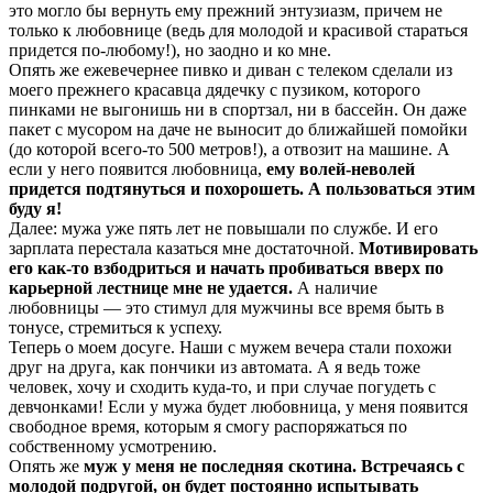
это могло бы вернуть ему прежний энтузиазм, причем не
только к любовнице (ведь для молодой и красивой стараться
придется по-любому!), но заодно и ко мне.
Опять же ежевечернее пивко и диван с телеком сделали из
моего прежнего красавца дядечку с пузиком, которого
пинками не выгонишь ни в спортзал, ни в бассейн. Он даже
пакет с мусором на даче не выносит до ближайшей помойки
(до которой всего-то 500 метров!), а отвозит на машине. А
если у него появится любовница,
ему волей-неволей
придется подтянуться и похорошеть. А пользоваться этим
буду я!
Далее: мужа уже пять лет не повышали по службе. И его
зарплата перестала казаться мне достаточной.
Мотивировать
его как-то взбодриться и начать пробиваться вверх по
карьерной лестнице мне не удается.
А наличие
любовницы — это стимул для мужчины все время быть в
тонусе, стремиться к успеху.
Теперь о моем досуге. Наши с мужем вечера стали похожи
друг на друга, как пончики из автомата. А я ведь тоже
человек, хочу и сходить куда-то, и при случае погудеть с
девчонками! Если у мужа будет любовница, у меня появится
свободное время, которым я смогу распоряжаться по
собственному усмотрению.
Опять же
муж у меня не последняя скотина. Встречаясь с
молодой подругой, он будет постоянно испытывать