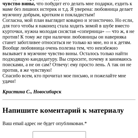
чувство вины,
что побудит его делать мне подарки, ездить к
маме без лишних истерик и т.д. Я уверена: любовница делает
мужчину добрым, кротким и покладистым!
Согласна, мой план выглядит коварно и эгоистично. Но если,
для того чтобы я наконец стала ходить зимой в шубе вместо
курточки, нужна молодая сисястая «соперница» — что ж, я не
против! К тому же при наличии любовницы он наверняка
станет заботливее относиться не только ко мне, но и к детям.
Вообще любовница очень полезна тем, что неизбежно
вызывает в мужчине чувство вины. Осталось только найти
подходящую кандидатуру. Вы спросите, почему я занимаюсь
поисками, а не он сам? Отвечу: ему просто лень. А так он не
против, я же чувствую!
Спасибо всем, кто прочитал мое письмо, и пожелайте мне
удачи!
Кристина С., Новосибирск
Напишите коментарий к материалу
Ваш email адрес не будет опубликован.
*