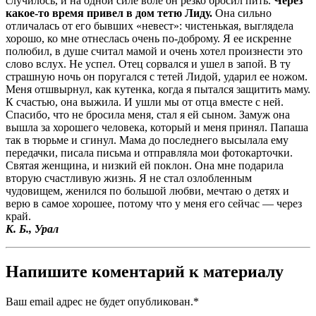
случилось, и на одной силе воле он резко бросил пить.
Через
какое-то время привел в дом тетю Лиду.
Она сильно
отличалась от его бывших «невест»: чистенькая, выглядела
хорошо, ко мне отнеслась очень по-доброму. Я ее искренне
полюбил, в душе считал мамой и очень хотел произнести это
слово вслух. Не успел. Отец сорвался и ушел в запой. В ту
страшную ночь он поругался с тетей Лидой, ударил ее ножом.
Меня отшвырнул, как кутенка, когда я пытался защитить маму.
К счастью, она выжила. И ушли мы от отца вместе с ней.
Спасибо, что не бросила меня, стал я ей сыном. Замуж она
вышла за хорошего человека, который и меня принял. Папаша
так в тюрьме и сгинул. Мама до последнего высылала ему
передачки, писала письма и отправляла мои фотокарточки.
Святая женщина, и низкий ей поклон. Она мне подарила
вторую счастливую жизнь. Я не стал озлобленным
чудовищем, женился по большой любви, мечтаю о детях и
верю в самое хорошее, потому что у меня его сейчас — через
край.
К. Б., Урал
Напишите коментарий к материалу
Ваш email адрес не будет опубликован.
*