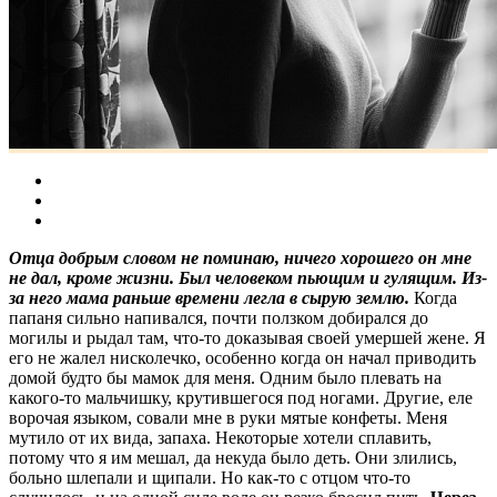
Отца добрым словом не поминаю, ничего хорошего он мне
не дал, кроме жизни. Был человеком пьющим и гулящим. Из-
за него мама раньше времени легла в сырую землю.
Когда
папаня сильно напивался, почти ползком добирался до
могилы и рыдал там, что-то доказывая своей умершей жене. Я
его не жалел нисколечко, особенно когда он начал приводить
домой будто бы мамок для меня. Одним было плевать на
какого-то мальчишку, крутившегося под ногами. Другие, еле
ворочая языком, совали мне в руки мятые конфеты. Меня
мутило от их вида, запаха. Некоторые хотели сплавить,
потому что я им мешал, да некуда было деть. Они злились,
больно шлепали и щипали. Но как-то с отцом что-то