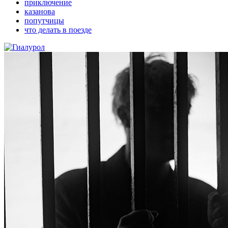
приключение
казанова
попутчицы
что делать в поезде