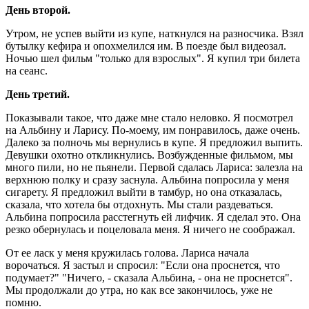
День второй.
Утром, не успев выйти из купе, наткнулся на разносчика. Взял
бутылку кефира и опохмелился им. В поезде был видеозал.
Ночью шел фильм "только для взрослых". Я купил три билета
на сеанс.
День третий.
Показывали такое, что даже мне стало неловко. Я посмотрел
на Альбину и Ларису. По-моему, им понравилось, даже очень.
Далеко за полночь мы вернулись в купе. Я предложил выпить.
Девушки охотно откликнулись. Возбужденные фильмом, мы
много пили, но не пьянели. Первой сдалась Лариса: залезла на
верхнюю полку и сразу заснула. Альбина попросила у меня
сигарету. Я предложил выйти в тамбур, но она отказалась,
сказала, что хотела бы отдохнуть. Мы стали раздеваться.
Альбина попросила расстегнуть ей лифчик. Я сделал это. Она
резко обернулась и поцеловала меня. Я ничего не соображал.
От ее ласк у меня кружилась голова. Лариса начала
ворочаться. Я застыл и спросил: "Если она проснется, что
подумает?" "Ничего, - сказала Альбина, - она не проснется".
Мы продолжали до утра, но как все закончилось, уже не
помню.