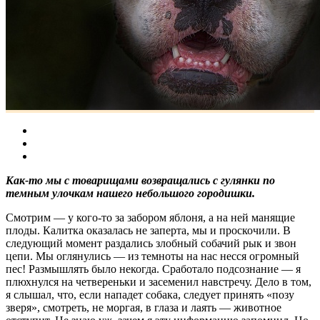
Как-то мы с товарищами возвращались с гулянки по
темным улочкам нашего небольшого городишки.
Смотрим — у кого-то за забором яблоня, а на ней манящие
плоды. Калитка оказалась не заперта, мы и проскочили. В
следующий момент раздались злобный собачий рык и звон
цепи. Мы оглянулись — из темноты на нас несся огромный
пес! Размышлять было некогда. Сработало подсознание — я
плюхнулся на четвереньки и засеменил навстречу. Дело в том,
я слышал, что, если нападет собака, следует принять «позу
зверя», смотреть, не моргая, в глаза и лаять — животное