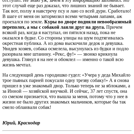
отступит. Не знаю уж, зачем я эту информацию запомнил. Но
этот случай еще раз доказал, что лишних знаний не бывает.
Так вот, ползу я навстречу псу и лаю со всей дури. Сработало!
В шаге от меня он затормозил всеми четырьмя лапами, аж
проехался по земле.
Куры во дворе подняли невообразимый
переполох, а мы с собакой лаяли друг на друга.
Причем
всякий раз, когда я наступал, он пятился назад, пока не
оказался в будке. Со стороны улицы на шум подтягивалась
окрестная публика. А из дома выскочили дедок и девушка.
Увидев хозяев, собака осмелела, высунулась из будки и подло
разорвала мне штанину. «Рекс, фу!» — звонко крикнула
девушка. Глянул я на нее и обомлел — именно о такой всю
жизнь мечтал.
На следующий день городишко гудел: «Учера у деда Михайло
трое пьяных парней покусали одну трезву собаку!» А я снова
пришел в уже знакомый двор. Только теперь не за яблоками, а
за Инной — хозяйской внучкой. И сейчас, 37 лет спустя, она
со смехом признается, что вышла за меня, потому что у нее в
жизни не было других знакомых мальчиков, которые бы так
смело облаивали собак!
Юрий, Краснодар