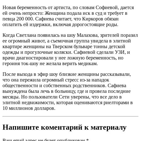
Новая беременность от артиста, по словам Софиевой, дается
ей очень непросто: Женщина подала иск в суд и требует в
певца 200 000. Сафиева считает, что Киркоров обязан
оплатить ей издержки, включая дорогостоящие роды.
Когда Светлана появилась на шоу Малахова, зрителей поразил
ее огромный живот, а съемочная группа увидела в элитной
квартире женщины на Тверском бульваре тонны детской
одежды и прогулочные коляски. Сафиевой сделали УЗИ, и
врачи диагностировали у нее ложную беременность, но
героиня ток-шоу не желала верить медикам.
После выхода в эфир шоу близкие женщины рассказывали,
что она пережила огромный стресс из-за нападок
общественности и собственных родственников. Сафиева
вынуждена была лечь в больницу, где и провела последние
месяцы. Но пользователи Сети уверены, что все дело в
элитной недвижимости, которая оцениваются риелторами в
10 миллионов долларов.
Напишите коментарий к материалу
Ваш email адрес не будет опубликован.
*