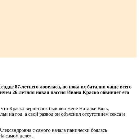
рдце 87-летнего ловеласа, но пока их баталии чаще всего
ричем 26-летняя новая пассия Ивана Краско обвиняет его
 что Краско вернется к бывшей жене Наталье Вяль,
и на год, а свой развод он объяснил отсутствием секса и
Александровна с самого начала панически боялась
На самом деле».