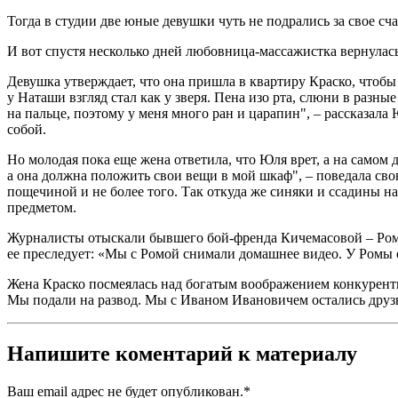
Тогда в студии две юные девушки чуть не подрались за свое сч
И вот спустя несколько дней любовница-массажистка вернулась
Девушка утверждает, что она пришла в квартиру Краско, чтобы
у Наташи взгляд стал как у зверя. Пена изо рта, слюни в разны
на пальце, поэтому у меня много ран и царапин", – рассказала
собой.
Но молодая пока еще жена ответила, что Юля врет, а на самом 
а она должна положить свои вещи в мой шкаф", – поведала сво
пощечиной и не более того. Так откуда же синяки и ссадины 
предметом.
Журналисты отыскали бывшего бой-френда Кичемасовой – Роман
ее преследует: «Мы с Ромой снимали домашнее видео. У Ромы о
Жена Краско посмеялась над богатым воображением конкурентки
Мы подали на развод. Мы с Иваном Ивановичем остались друзь
Напишите коментарий к материалу
Ваш email адрес не будет опубликован.
*