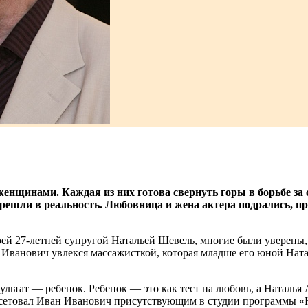
нщинами. Каждая из них готова свернуть горы в борьбе за се
перешли в реальность. Любовница и жена актера подрались, п
воей 27-летней супругой Натальей Шевель, многие были уверены,
Иванович увлекся массажисткой, которая младше его юной Наталь
льтат — ребенок. Ребенок — это как тест на любовь, а Наталья 
посетовал Иван Иванович присутствующим в студии программы «