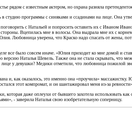
астье рядом с известным актером, но охрана разняла претенденто
 в студию программы с синяками и ссадинами на лице. Она утвер
 поговорить с Натальей и попросить оставить их с Иваном Ивано
е стороны. Вцепилась мне в волосы. Она выдрала мне их с корнем
 Юлия. Любовница уверена, что Краско надо спасать от жены, по
деле все было совсем иначе. «Юлия приходит ко мне домой и став
ю версию Наталья Шевель. Также она не стала скрывать, что меж
на лице у девушки? Медики отметили, что любовница пожилой зв
а и, как оказалось, это именно она «проучила» массажистку. Юл
стался этот компромат, и он шантажировал меня из-за ревности»
, которая даже оплеухи от бывшего захотела использовать как ор
ями», - заверила Наталья свою изобретательную соперницу.