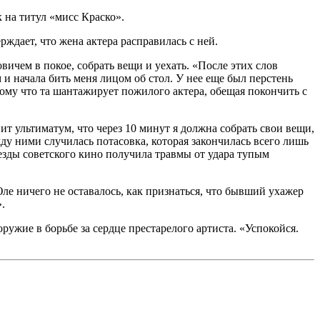
к на титул «мисс Краско».
ждает, что жена актера расправилась с ней.
вичем в покое, собрать вещи и уехать. «После этих слов
 и начала бить меня лицом об стол. У нее еще был перстень
тому что та шантажирует пожилого актера, обещая покончить с
ит ультиматум, что через 10 минут я должна собрать свои вещи,
ду ними случилась потасовка, которая закончилась всего лишь
езды советского кино получила травмы от удара тупым
е ничего не оставалось, как признаться, что бывший ухажер
.
ужие в борьбе за сердце престарелого артиста. «Успокойся.