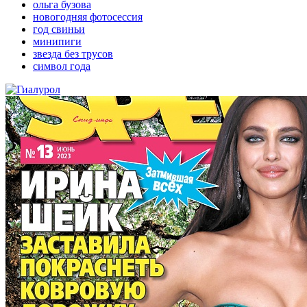
ольга бузова
новогодняя фотосессия
год свиньи
минипиги
звезда без трусов
символ года