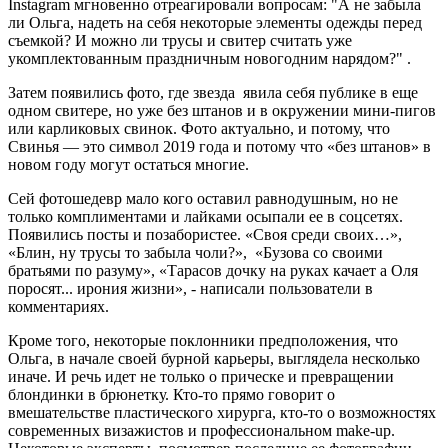
Instagram мгновенно отреагировали вопросам: "А не забыла
ли Ольга, надеть на себя некоторые элементы одежды перед
съемкой? И можно ли трусы и свитер считать уже
укомплектованным праздничным новогодним нарядом?" .
Затем появились фото, где звезда явила себя публике в еще
одном свитере, но уже без штанов и в окружении мини-пигов
или карликовых свинок. Фото актуально, и потому, что
Свинья — это символ 2019 года и потому что «без штанов» в
новом году могут остаться многие.
Сей фотошедевр мало кого оставил равнодушным, но не
только комплиментами и лайками осыпали ее в соцсетях.
Появились посты и позабористее. «Своя среди своих…»,
«Блин, ну трусы то забыла чоли?», «Бузова со своими
братьями по разуму», «Тарасов дочку на руках качает а Оля
поросят... ирония жизни», - написали пользователи в
комментариях.
Кроме того, некоторые поклонники предположения, что
Ольга, в начале своей бурной карьеры, выглядела несколько
иначе. И речь идет не только о прическе и превращении
блондинки в брюнетку. Кто-то прямо говорит о
вмешательстве пластического хирурга, кто-то о возможностях
современных визажистов и профессиональном make-up.