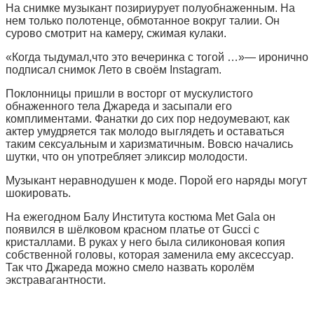
На снимке музыкант позириурует полуобнаженным. На
нем только полотенце, обмотанное вокруг талии. Он
сурово смотрит на камеру, сжимая кулаки.
«Когда тыдумал
,
что это вечеринка с тогой …»— иронично
подписал снимок Лето в своём Instagram.
Поклонницы пришли в восторг от мускулистого
обнаженного тела Джареда и засыпали его
комплиментами. Фанатки до сих пор недоумевают, как
актер умудряется так молодо выглядеть и оставаться
таким
сексуальным и харизматичным.
Вовсю начались
шутки, что он употребляет эликсир молодости.
Музыкант неравнодушен к моде. Порой его наряды могут
шокировать.
Н
а ежегодном Балу Института костюма Met Gala он
появился в шёлковом красном платье
от
Gucci
с
кристаллами. В руках у него бы
ла силиконовая копия
собственной головы, которая заменила ему аксессуар.
Так
что
Джареда можно смело назвать королём
экстравагантности.