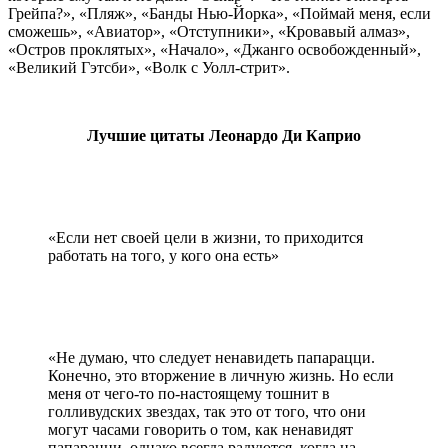
Грейпа?», «Пляж», «Банды Нью-Йорка», «Поймай меня, если
сможешь», «Авиатор», «Отступники», «Кровавый алмаз»,
«Остров проклятых», «Начало», «Джанго освобожденный»,
«Великий Гэтсби», «Волк с Уолл-стрит».
Лучшие цитаты Леонардо Ди Каприо
«Если нет своей цели в жизни, то приходится
работать на того, у кого она есть»
«Не думаю, что следует ненавидеть папарацци.
Конечно, это вторжение в личную жизнь. Но если
меня от чего-то по-настоящему тошнит в
голливудских звездах, так это от того, что они
могут часами говорить о том, как ненавидят
папарацци, однако всегда радуются, когда на