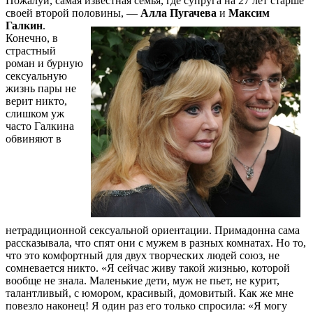
Пожалуй, самая известная семья, где супруга на 27 лет старше
своей второй половины, —
Алла Пугачева
и
Максим
Галкин
.
Конечно, в
страстный
роман и бурную
сексуальную
жизнь пары не
верит никто,
слишком уж
часто Галкина
обвиняют в
нетрадиционной сексуальной ориентации. Примадонна сама
рассказывала, что спят они с мужем в разных комнатах. Но то,
что это комфортный для двух творческих людей союз, не
сомневается никто. «Я сейчас живу такой жизнью, которой
вообще не знала. Маленькие дети, муж не пьет, не курит,
талантливый, с юмором, красивый, домовитый. Как же мне
повезло наконец! Я один раз его только спросила: «Я могу