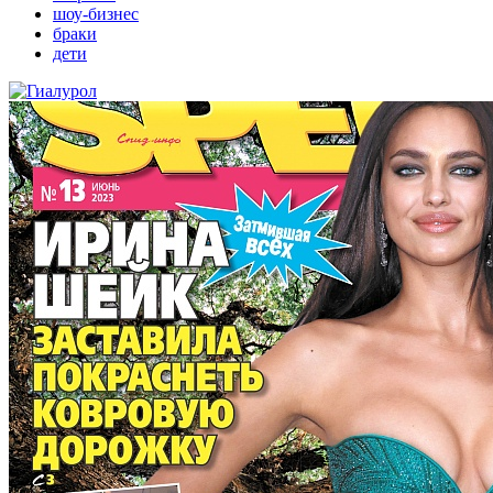
шоу-бизнес
браки
дети