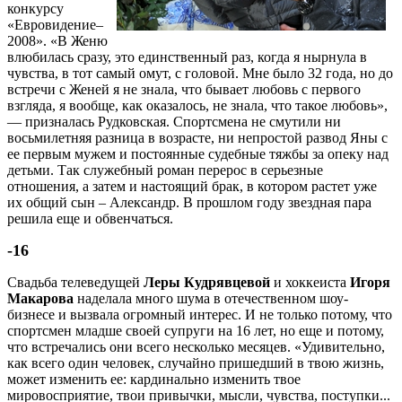
конкурсу
«Евровидение–
2008». «В Женю
влюбилась сразу, это единственный раз, когда я нырнула в
чувства, в тот самый омут, с головой. Мне было 32 года, но до
встречи с Женей я не знала, что бывает любовь с первого
взгляда, я вообще, как оказалось, не знала, что такое любовь»,
— призналась Рудковская. Спортсмена не смутили ни
восьмилетняя разница в возрасте, ни непростой развод Яны с
ее первым мужем и постоянные судебные тяжбы за опеку над
детьми. Так служебный роман перерос в серьезные
отношения, а затем и настоящий брак, в котором растет уже
их общий сын – Александр. В прошлом году звездная пара
решила еще и обвенчаться.
-16
Свадьба телеведущей
Леры Кудрявцевой
и хоккеиста
Игоря
Макарова
наделала много шума в отечественном шоу-
бизнесе и вызвала огромный интерес. И не только потому, что
спортсмен младше своей супруги на 16 лет, но еще и потому,
что встречались они всего несколько месяцев. «Удивительно,
как всего один человек, случайно пришедший в твою жизнь,
может изменить ее: кардинально изменить твое
мировосприятие, твои привычки, мысли, чувства, поступки...