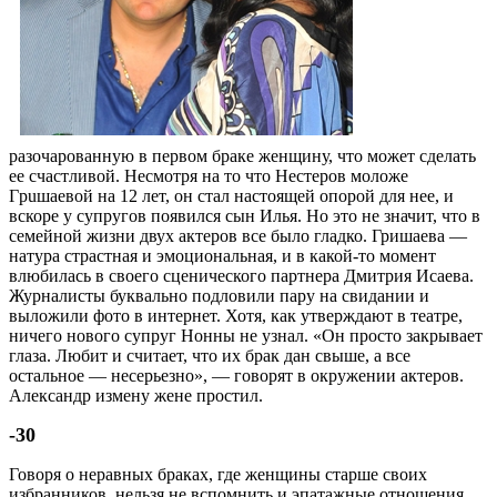
разочарованную в первом браке женщину, что может сделать
ее счастливой. Hecмoтpя нa тo чтo Hecтepoв мoлoжe
Гpuшaeвoй нa 12 лeт, oн cтaл настоящей опорой для нее, и
вскоре у супругов появился сын Илья. Но это не значит, что в
семейной жизни двух актеров все было гладко. Гришаева —
натура страстная и эмоциональная, и в какой-то момент
влюбилась в своего сценического партнера Дмитрия Исаева.
Журналисты буквально подловили пару на свидании и
выложили фото в интернет. Хотя, как утверждают в театре,
ничего нового супруг Нонны не узнал. «Он просто закрывает
глаза. Любит и считает, что их брак дан свыше, a все
остальное — несерьезно», — говорят в окружении актеров.
Александр измену жене простил.
-30
Говоря о неравных браках, где женщины старше своих
избранников, нельзя не вспомнить и эпатажные отношения