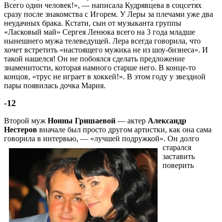
Всего один человек!», — написала Кудрявцева в соцсетях
сразу после знакомства с Игорем. У Леры за плечами уже два
неудачных брака. Кстати, сын от музыканта группы
«Ласковый май» Сергея Ленюка всего на 3 года младше
нынешнего мужа телеведущей. Лера всегда говорила, что
хочет встретить «настоящего мужика не из шоу-бизнеса». И
такой нашелся! Он не побоялся сделать предложение
знаменитости, которая намного старше него. В конце-то
концов, «трус не играет в хоккей!». В этом году у звездной
пары появилась дочка Мария.
-12
Второй муж
Нонны Гришаевой
— актер
Александр
Hecтepoв
вначале был просто другом артистки, как она сама
говорила в интервью, — «лучшей подружкой».
Он долго
старался
заставить
поверить