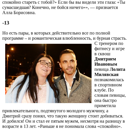
спокойно стареть с тобой?» Если бы вы видели эти глаза: «Ты
сумасшедшая? Конечно, не бойся ничего»», — признается
Алла Борисовна.
-13
Но есть пары, в которых действительно все по полной
программе – и романтическая влюбленность, и бурная страсть.
С тренером по
фитнесу и игре
в сквош
Дмитрием
Ивановым
певица
Лолита
Милявская
познакомилась
в спортивном
клубе. По
словам певицы,
она быстро
приметила
привлекательного, подтянутого молодого мужчину, а
Дмитрий сразу понял, что такую женщину стоит добиваться.
И добился! Он и стал ее пятым мужем, несмотря на разницу в
возрасте в 13 лет. «Раньше я не понимала слова «спокойно».