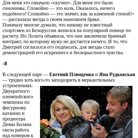
Для меня это означало «скучно». Для меня это были
синонимы. Спокойно — это ноль. Оказалось, ничего
подобного! Спокойно — это значит, как за каменной стеной!»
— рассказала звезда о своем нынешнем браке.
Поначалу многие думали, что никому не известный
спортсмен из Белоруссии женился на популярной певице по
расчету. Но Лолита объявила, что они заключили брачный
контракт, по которому мужу не достается ничего. И то, что
Дмитрий согласился его подписать, для звезды стало
демонстрацией его искреннего и бескорыстного чувства.
-8
В следующей паре —
Евгений Плющенко
и
Яна Рудковская
— трудно хоть кого-то заподозрить в меркантильных
устремлениях.
Двукратного
олимпийского
чемпиона по
фигурному
катанию и
продюсера
Димы Билана
свела работа
над номером к