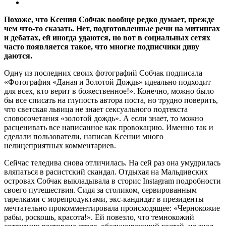
Похоже, что Ксения Собчак вообще редко думает, прежде
чем что-то сказать. Нет, подготовленные речи на митингах
и дебатах, ей иногда удаются, но вот в социальных сетях
часто появляется такое, что многие подписчики диву
даются.
Одну из последних своих фотографий Собчак подписала
«Фотография «Даная и Золотой Дождь» идеально подходит
для всех, кто верит в божественное!». Конечно, можно было
бы все списать на глупость автора поста, но трудно поверить,
что светская львица не знает сексуального подтекста
словосочетания «золотой дождь». А если знает, то можно
расценивать все написанное как провокацию. Именно так и
сделали пользователи, написав Ксении много
нелицеприятных комментариев.
Сейчас теледива снова отличилась. На сей раз она умудрилась
вляпаться в расистский скандал. Отдыхая на Мальдивских
островах Собчак выкладывала в сторис Instagram подробности
своего путешествия. Сидя за столиком, сервированным
тарелками с морепродуктами, экс-кандидат в президенты
мечтательно прокомментировала происходящее: «Чернокожие
рабы, роскошь, красота!». Ей повезло, что темнокожий