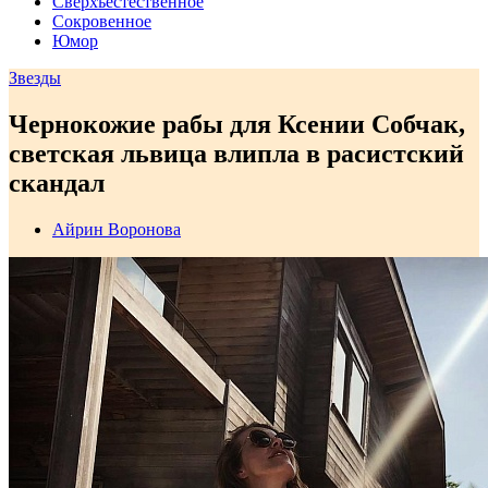
Сверхъестественное
Сокровенное
Юмор
Звезды
Чернокожие рабы для Ксении Собчак,
светская львица влипла в расистский
скандал
Айрин Воронова