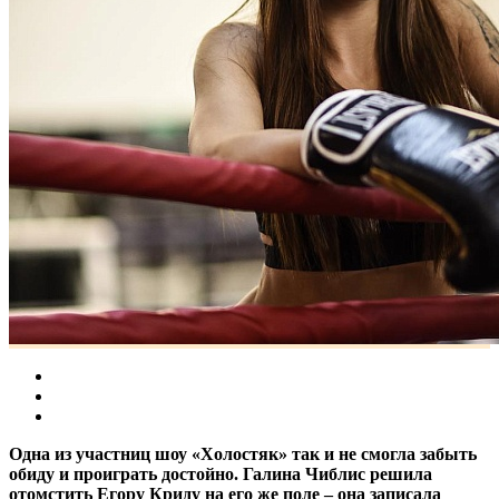
Одна из участниц шоу «Холостяк» так и не смогла забыть
обиду и проиграть достойно. Галина Чиблис решила
отомстить Егору Криду на его же поле – она записала