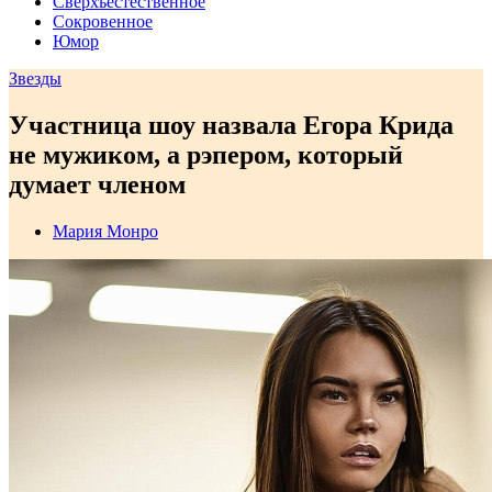
Сверхъестественное
Сокровенное
Юмор
Звезды
Участница шоу назвала Егора Крида
не мужиком, а рэпером, который
думает членом
Мария Монро