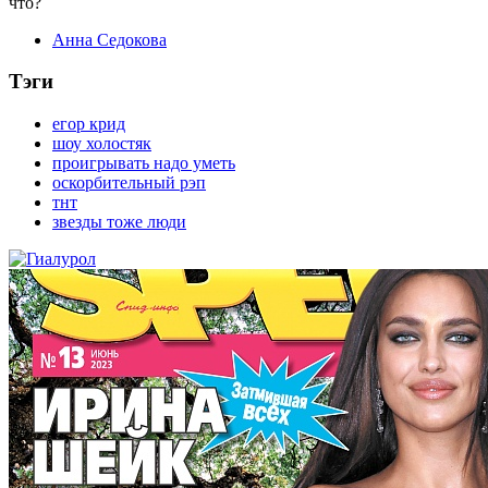
что?
Анна Седокова
Тэги
егор крид
шоу холостяк
проигрывать надо уметь
оскорбительный рэп
тнт
звезды тоже люди