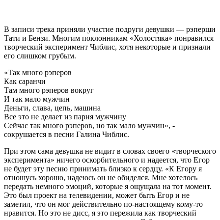
В записи трека приняли участие подруги девушки — рэперши
Тати и Бензи. Многим поклонникам «Холостяка» понравился
творческий эксперимент Чиблис, хотя некоторые и признали
его слишком грубым.
«Так много рэперов
Как саранчи
Там много рэперов вокруг
И так мало мужчин
Деньги, слава, цепь, машина
Все это не делает из парня мужчину
Сейчас так много рэперов, но так мало мужчин», -
сокрушается в песни Галина Чиблис.
При этом сама девушка не видит в словах своего «творческого
эксперимента» ничего оскорбительного и надеется, что Егор
не будет эту песню принимать близко к сердцу. «К Егору я
отношусь хорошо, надеюсь он не обиделся. Мне хотелось
передать немного эмоций, которые я ощущала на тот момент.
Это был проект на телевидении, может быть Егор и не
заметил, что он мог действительно по-настоящему кому-то
нравится. Но это не дисс, я это пережила как творческий