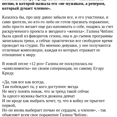
песню, в которой назвала его «не мужиком, а репером,
который думает членом».
Казалось бы, про шоу давно забыли все, и его участники, и
сами зрители, но кто-то либо не готов признать поражение,
либо просто желает еще раз напомнить о себе, пиарясь за счет
раскрученного проекта и звездного «жениха». Галина Чиблис
была одной из фавориток сезона, она и до съемок программы
записывала треки, а сейчас практически все свободное время
проводит на студии. По мнению девушки, у нее получаются
отличные композиции, каждая из которых отражает ее
отношение к миру.
В новой песне «12 роз» Галина не поскупилась на
«комплименты» ни своим соперницам, но самому Егору
Криду.
«Да, там все как всегда,
Там побеждает та, у кого доступнее звезда
Не могу понять никак, что за тренд такой сейчас
За одного мужика бьется дюжина девчат
И он вроде как выбрать хочет, ту, что в койку не прыгнет
первой,
Но он вновь выбирает ночью не сердцем, а членом», - так
объясняет всем свое поражение Галина Чиблис.