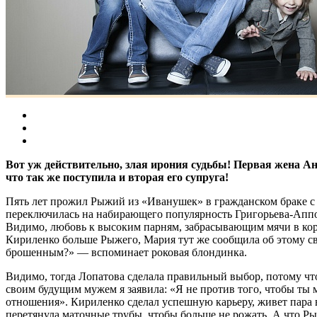
Вот уж действительно, злая ирония судьбы! Первая жена Ан
что так же поступила и вторая его супруга!
Пять лет прожил Рыжий из «Иванушек» в гражданском браке с 
переключилась на набирающего популярность Григорьева-Аппол
Видимо, любовь к высоким парням, забрасывающим мячи в корзи
Кириленко больше Рыжего, Мария тут же сообщила об этому сво
брошенным?» — вспоминает роковая блондинка.
Видимо, тогда Лопатова сделала правильный выбор, потому чт
своим будущим мужем я заявила: «Я не против того, чтобы ты мн
отношения». Кириленко сделал успешную карьеру, живет пара 
перетянула маточные трубы, чтобы больше не рожать. А что Р