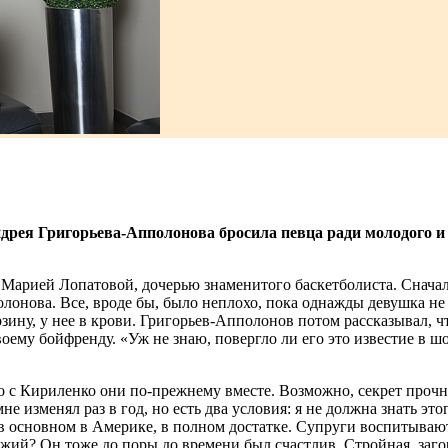
дрея Григорьева-Апполонова бросила певца ради молодого и у
Марией Лопатовой, дочерью знаменитого баскетболиста. Сначала
онова. Все, вроде бы, было неплохо, пока однажды девушка не
ну, у нее в крови. Григорьев-Апполонов потом рассказывал, чт
ему бойфренду. «Уж не знаю, повергло ли его это известие в ш
о с Кириленко они по-прежнему вместе. Возможно, секрет прочн
е изменял раз в год, но есть два условия: я не должна знать это
в основном в Америке, в полном достатке. Супруги воспитывают 
ыжий? Он тоже до поры до времени был счастлив. Стройная, заг