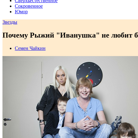
Сверхъестественное
Сокровенное
Юмор
Звезды
Почему Рыжий "Иванушка" не любит б
Семен Чайкин