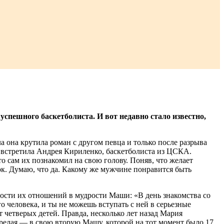
спешного баскетболиста. И вот недавно стало известно,
 она крутила роман с другом певца и только после разрыва
 встретила Андрея Кириленко, баскетболиста из ЦСКА.
о сам их познакомил на свою голову. Поняв, что желает
ок. Думаю, что да. Какому же мужчине понравится быть
ости их отношений в мудрости Маши: «В день знакомства со
го человека, и ты не можешь вступать с ней в серьезные
четверых детей. Правда, несколько лет назад Мария
орелая — в свою вторую Машу, которой на тот момент было 17