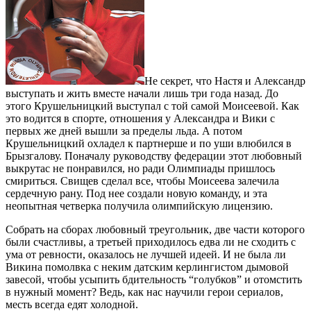
Не секрет, что Настя и Александр
выступать и жить вместе начали лишь три года назад. До
этого Крушельницкий выступал с той самой Моисеевой. Как
это водится в спорте, отношения у Александра и Вики с
первых же дней вышли за пределы льда. А потом
Крушельницкий охладел к партнерше и по уши влюбился в
Брызгалову. Поначалу руководству федерации этот любовный
выкрутас не понравился, но ради Олимпиады пришлось
смириться. Свищев сделал все, чтобы Моисеева залечила
сердечную рану. Под нее создали новую команду, и эта
неопытная четверка получила олимпийскую лицензию.
Собрать на сборах любовный треугольник, две части которого
были счастливы, а третьей приходилось едва ли не сходить с
ума от ревности, оказалось не лучшей идеей. И не была ли
Викина помолвка с неким датским керлингистом дымовой
завесой, чтобы усыпить бдительность “голубков” и отомстить
в нужный момент? Ведь, как нас научили герои сериалов,
месть всегда едят холодной.