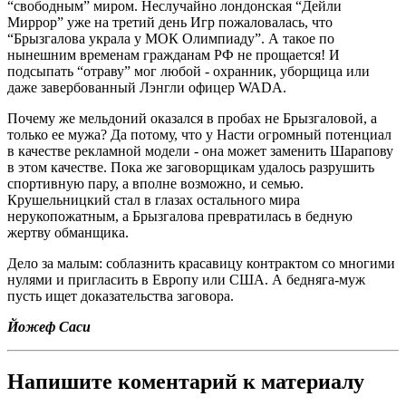
“свободным” миром. Неслучайно лондонская “Дейли
Миррор” уже на третий день Игр пожаловалась, что
“Брызгалова украла у МОК Олимпиаду”. А такое по
нынешним временам гражданам РФ не прощается! И
подсыпать “отраву” мог любой - охранник, уборщица или
даже завербованный Лэнгли офицер WADA.
Почему же мельдоний оказался в пробах не Брызгаловой, а
только ее мужа? Да потому, что у Насти огромный потенциал
в качестве рекламной модели - она может заменить Шарапову
в этом качестве. Пока же заговорщикам удалось разрушить
спортивную пару, а вполне возможно, и семью.
Крушельницкий стал в глазах остального мира
нерукопожатным, а Брызгалова превратилась в бедную
жертву обманщика.
Дело за малым: соблазнить красавицу контрактом со многими
нулями и пригласить в Европу или США. А бедняга-муж
пусть ищет доказательства заговора.
Йожеф Саси
Напишите коментарий к материалу