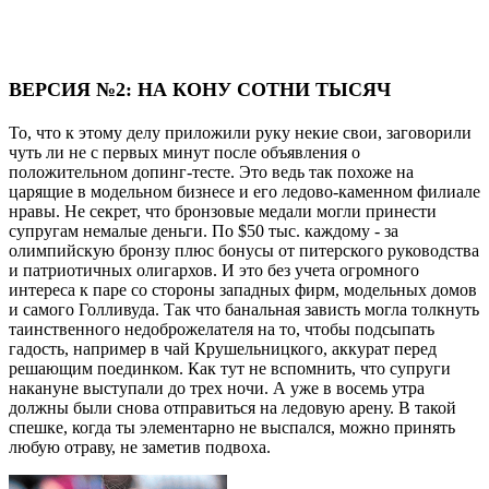
ВЕРСИЯ №2: НА КОНУ СОТНИ ТЫСЯЧ
То, что к этому делу приложили руку некие свои, заговорили
чуть ли не с первых минут после объявления о
положительном допинг-тесте. Это ведь так похоже на
царящие в модельном бизнесе и его ледово-каменном филиале
нравы. Не секрет, что бронзовые медали могли принести
супругам немалые деньги. По $50 тыс. каждому - за
олимпийскую бронзу плюс бонусы от питерского руководства
и патриотичных олигархов. И это без учета огромного
интереса к паре со стороны западных фирм, модельных домов
и самого Голливуда. Так что банальная зависть могла толкнуть
таинственного недоброжелателя на то, чтобы подсыпать
гадость, например в чай Крушельницкого, аккурат перед
решающим поединком. Как тут не вспомнить, что супруги
накануне выступали до трех ночи. А уже в восемь утра
должны были снова отправиться на ледовую арену. В такой
спешке, когда ты элементарно не выспался, можно принять
любую отраву, не заметив подвоха.