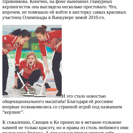
Прививкова. Конечно, на фоне нынешних гламурных
керлингисток она выглядела несколько простовато. Что,
впрочем, не помешало ей войти в шестерку самых красивых
участниц Олимпиады в Ванкувере зимой 2010-го.
И это стало новостью
общенационального масштаба! Благодаря ей россияне
впервые познакомились со странной игрой под названием
“керлинг”.
К сожалению, Свищев и Ко принесли в метание-толкание
камней не только красоту, но и нравы из столь любимого ими
модельного бизнеса. А там каждая вторая считает себя