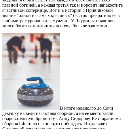
главной богиней, а каждая третья так и норовит напакостить
счастливой сопернице. Вот и в истории с Прививковой
звание “одной из самых красивых” быстро превратило ее в
любимицу журналов для мужчин. У Людмилы появилось
много богатых поклонников и еще больше завистниц.
В итоге незадолго до Сочи
девушку вывели из состава сборной, а на ее место взяли
очаровательную брюнетку - Анну Сидорову. Ее стараниями
сборная РФ стала наконец-то побеждать. Но дальше с
Сидоровой случилось то же самое, что произошло с