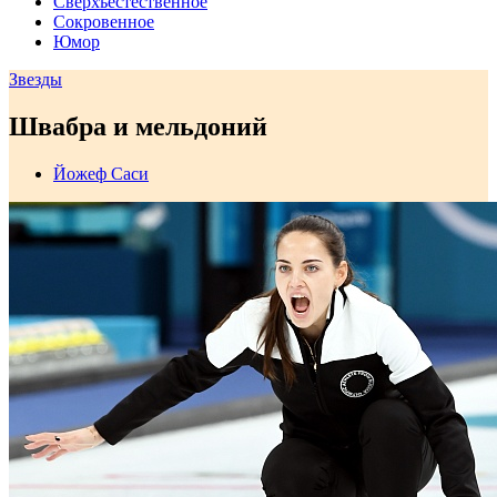
Сверхъестественное
Сокровенное
Юмор
Звезды
Швабра и мельдоний
Йожеф Саси