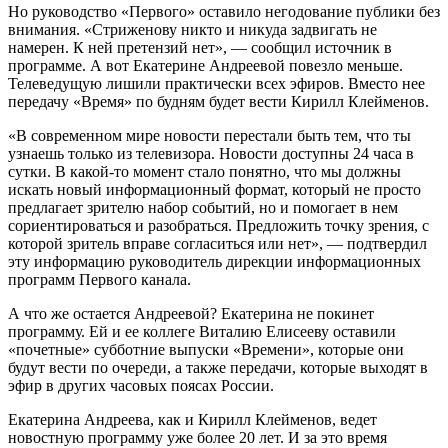
Но руководство «Первого» оставило негодование публики без
внимания. «Стриженову никто и никуда задвигать не
намерен. К ней претензий нет», — сообщил источник в
программе. А вот Екатерине Андреевой повезло меньше.
Телеведущую лишили практически всех эфиров. Вместо нее
передачу «Время» по будням будет вести Кирилл Клейменов.
«В современном мире новости перестали быть тем, что ты
узнаешь только из телевизора. Новости доступны 24 часа в
сутки. В какой-то момент стало понятно, что мы должны
искать новый информационный формат, который не просто
предлагает зрителю набор событий, но и помогает в нем
сориентироваться и разобраться. Предложить точку зрения, с
которой зритель вправе согласиться или нет», — подтвердил
эту информацию руководитель дирекции информационных
программ Первого канала.
А что же остается Андреевой? Екатерина не покинет
программу. Ей и ее коллеге Виталию Елисееву оставили
«почетные» субботние выпуски «Времени», которые они
будут вести по очереди, а также передачи, которые выходят в
эфир в других часовых поясах России.
Екатерина Андреева, как и Кирилл Клейменов, ведет
новостную программу уже более 20 лет. И за это время