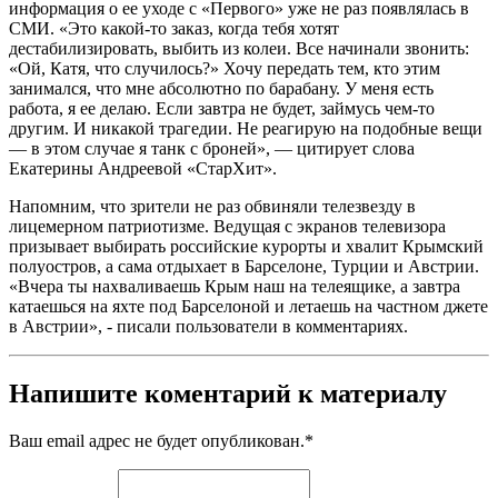
информация о ее уходе с «Первого» уже не раз появлялась в
СМИ. «Это какой-то заказ, когда тебя хотят
дестабилизировать, выбить из колеи. Все начинали звонить:
«Ой, Катя, что случилось?» Хочу передать тем, кто этим
занимался, что мне абсолютно по барабану. У меня есть
работа, я ее делаю. Если завтра не будет, займусь чем-то
другим. И никакой трагедии. Не реагирую на подобные вещи
— в этом случае я танк с броней», — цитирует слова
Екатерины Андреевой «СтарХит».
Напомним, что зрители не раз обвиняли телезвезду в
лицемерном патриотизме. Ведущая с экранов телевизора
призывает выбирать российские курорты и хвалит Крымский
полуостров, а сама отдыхает в Барселоне, Турции и Австрии.
«Вчера ты нахваливаешь Крым наш на телеящике, а завтра
катаешься на яхте под Барселоной и летаешь на частном джете
в Австрии», - писали пользователи в комментариях.
Напишите коментарий к материалу
Ваш email адрес не будет опубликован.
*