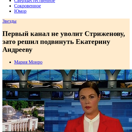
Сверхъестественное
Сокровенное
Юмор
Звезды
Первый канал не уволит Стриженову,
зато решил подвинуть Екатерину
Андрееву
Мария Монро