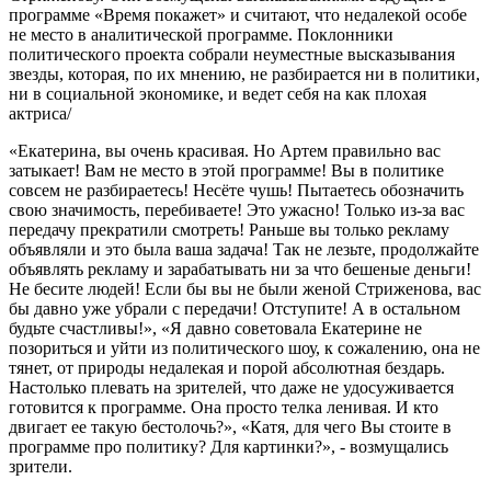
программе «Время покажет» и считают, что недалекой особе
не место в аналитической программе. Поклонники
политического проекта собрали неуместные высказывания
звезды, которая, по их мнению, не разбирается ни в политики,
ни в социальной экономике, и ведет себя на как плохая
актриса/
«Екатерина, вы очень красивая. Но Артем правильно вас
затыкает! Вам не место в этой программе! Вы в политике
совсем не разбираетесь! Несёте чушь! Пытаетесь обозначить
свою значимость, перебиваете! Это ужасно! Только из-за вас
передачу прекратили смотреть! Раньше вы только рекламу
объявляли и это была ваша задача! Так не лезьте, продолжайте
объявлять рекламу и зарабатывать ни за что бешеные деньги!
Не бесите людей! Если бы вы не были женой Стриженова, вас
бы давно уже убрали с передачи! Отступите! А в остальном
будьте счастливы!», «Я давно советовала Екатерине не
позориться и уйти из политического шоу, к сожалению, она не
тянет, от природы недалекая и порой абсолютная бездарь.
Настолько плевать на зрителей, что даже не удосуживается
готовится к программе. Она просто телка ленивая. И кто
двигает ее такую бестолочь?», «Катя, для чего Вы стоите в
программе про политику? Для картинки?», - возмущались
зрители.