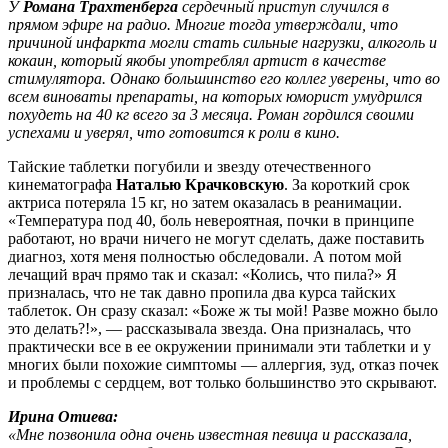
У
Романа Трахтенберга
сердечный приступ случился в
прямом эфире на радио. Многие тогда утверждали, что
причиной инфаркта могли стать сильные нагрузки, алкоголь и
кокаин, который якобы употреблял артист в качестве
стимулятора. Однако большинство его коллег уверены, что во
всем виноваты препараты, на которых юморист умудрился
похудеть на 40 кг всего за 3 месяца. Роман гордился своими
успехами и уверял, что готовится к роли в кино.
Тайские таблетки погубили и звезду отечественного
кинематографа
Наталью Крачковскую
. За короткий срок
актриса потеряла 15 кг, но затем оказалась в реанимации.
«Температура под 40, боль невероятная, почки в принципе
работают, но врачи ничего не могут сделать, даже поставить
диагноз, хотя меня полностью обследовали. А потом мой
лечащий врач прямо так и сказал: «Колись, что пила?» Я
призналась, что не так давно пропила два курса тайских
таблеток. Он сразу сказал: «Боже ж ты мой! Разве можно было
это делать?!», — рассказывала звезда. Она призналась, что
практически все в ее окружении принимали эти таблетки и у
многих были похожие симптомы — аллергия, зуд, отказ почек
и проблемы с сердцем, вот только большинство это скрывают.
Ирина Отиева:
«Мне позвонила одна очень известная певица и рассказала,