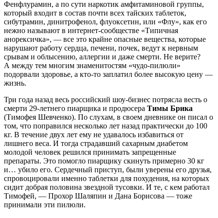
Фенфлурамин, а по сути наркотик амфитаминовой группы,
который входит в состав почти всех тайских таблеток,
сибутрамин, динитрофенол, флуоксетин, или «Флу», как его
нежно называют в интернет-сообществе «Типичная
анорексичка», — все это крайне опасные вещества, которые
нарушают работу сердца, печени, почек, ведут к нервным
срывам и облысению, аллергии и даже смерти. Не верите?
А между тем многим знаменитостям «чудо-пилюли»
подорвали здоровье, а кто-то заплатил более высокую цену —
жизнь.
Три года назад весь российский шоу-бизнес потрясла весть о
смерти 29-летнего пиарщика и продюсера
Тимы Брика
(Тимофея Шевченко). По слухам, в своем дневнике он писал о
том, что поправился несколько лет назад практически до 100
кг. В течение двух лет ему не удавалось избавиться от
лишнего веса. И тогда страдавший сахарным диабетом
молодой человек решился принимать запрещенные
препараты. Это помогло пиарщику скинуть примерно 30 кг
и… убило его. Сердечный приступ, были уверены его друзья,
спровоцировали именно таблетки для похудения, на которых
сидит добрая половина звездной тусовки. И те, с кем работал
Тимофей, — Прохор Шаляпин и Дана Борисова — тоже
принимали эти пилюли.