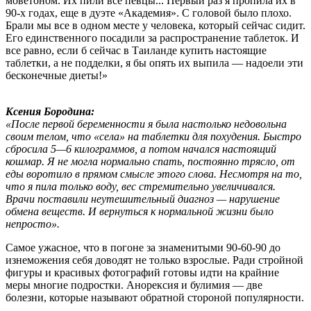
моветоном. Их пили все певцы... Первый раз я пропила их в
90-х годах, еще в дуэте «Академия». С головой было плохо.
Брали мы все в одном месте у человека, который сейчас сидит.
Его единственного посадили за распространение таблеток. И
все равно, если б сейчас в Таиланде купить настоящие
таблетки, а не подделки, я бы опять их выпила — надоели эти
бесконечные диеты!»
Ксения Бородина:
«После первой беременности я была настолько недовольна
своим телом, что «села» на таблетки для похудения. Быстро
сбросила 5—6 килограммов, а потом начался настоящий
кошмар. Я не могла нормально спать, постоянно трясло, от
еды воротило в прямом смысле этого слова. Несмотря на то,
что я пила только воду, вес стремительно увеличивался.
Врачи поставили неутешительный диагноз — нарушение
обмена веществ. И вернуться к нормальной жизни было
непросто».
Самое ужасное, что в погоне за знаменитыми 90-60-90 до
изнеможения себя доводят не только взрослые. Ради стройной
фигуры и красивых фотографий готовы идти на крайние
меры многие подростки. Анорексия и булимия — две
болезни, которые называют обратной стороной популярности.