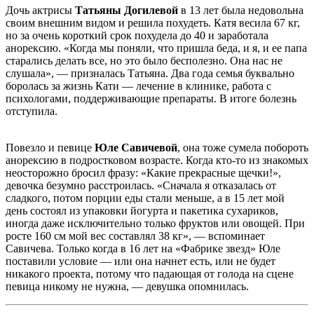
Дочь актрисы
Татьяны Догилевой
в 13 лет была недовольна
своим внешним видом и решила похудеть. Катя весила 67 кг,
но за очень короткий срок похудела до 40 и заработала
анорексию. «Когда мы поняли, что пришла беда, и я, и ее папа
старались делать все, но это было бесполезно. Она нас не
слушала», — призналась Татьяна. Два года семья буквально
боролась за жизнь Кати — лечение в клинике, работа с
психологами, поддерживающие препараты. В итоге болезнь
отступила.
Повезло и певице
Юле Савичевой
, она тоже сумела побороть
анорексию в подростковом возрасте. Когда кто-то из знакомых
неосторожно бросил фразу: «Какие прекрасные щечки!»,
девочка безумно расстроилась. «Сначала я отказалась от
сладкого, потом порции еды стали меньше, а в 15 лет мой
день состоял из упаковки йогурта и пакетика сухариков,
иногда даже исключительно только фруктов или овощей. При
росте 160 см мой вес составлял 38 кг», — вспоминает
Савичева. Только когда в 16 лет на «Фабрике звезд» Юле
поставили условие — или она начнет есть, или не будет
никакого проекта, потому что падающая от голода на сцене
певица никому не нужна, — девушка опомнилась.