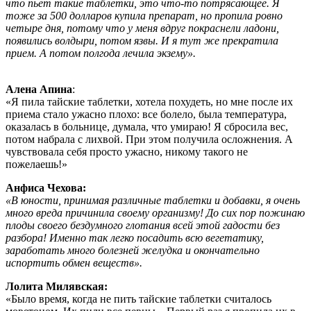
что пьет такие таблетки, это что-то потрясающее. Я
тоже за 500 долларов купила препарат, но пропила ровно
четыре дня, потому что у меня вдруг покраснели ладони,
появились волдыри, потом язвы. И я тут же прекратила
прием. А потом полгода лечила экзему».
Алена Апина
:
«Я пила тайские таблетки, хотела похудеть, но мне после их
приема стало ужасно плохо: все болело, была температура,
оказалась в больнице, думала, что умираю! Я сбросила вес,
потом набрала с лихвой. При этом получила осложнения. А
чувствовала себя просто ужасно, никому такого не
пожелаешь!»
Анфиса Чехова:
«В юности, принимая различные таблетки и добавки, я очень
много вреда причинила своему организму! До сих пор пожинаю
плоды своего бездумного глотания всей этой гадости без
разбора! Именно так легко посадить всю вегетатику,
заработать много болезней желудка и окончательно
испортить обмен веществ».
Лолита Милявская:
«Было время, когда не пить тайские таблетки считалось