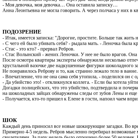
- Моя девочка, моя девочка… Она оставила записку…
Анна Леонтьевна не могла говорить. А через полчаса у них в к
ПОДОЗРЕНИЕ
- Итак, имеется записка: "Дорогие, простите. Больше так жить 
- С чего ей было убивать себя? - рыдала мать. - Леночка была к
- Стас - это кто? - прервал Ребров.
- Стас Волынский - жених Леночки. У нее не было врагов. Она 
После осмотра квартиры эксперты обнаружили несколько отпеча
хрустальной вазочке две надкушенные фигурки шоколадного за
Не понравилось Реброву и то, как странно лежало тело в ванне.
- Впечатление, что не она сама себя утопила, - поделился он с
- Да убийство это! - откликнулся коллега. - Если бы хотела уй
Догадки полицейских, что это убийство, подтвердила и почерко
на шоколадных зайцах обнаружены следы от зубов Лены и еще 
- Получается, кто-то пришел к Елене в гости, напоил чаем вп
ШОК
Каждый день приносил все новые шокирующие загадки. Во вре
Примерно 4-5 недель. Ребров мысленно перебирал возможные мо
свидетелями. За пару недель было опрошено более 50 человек.