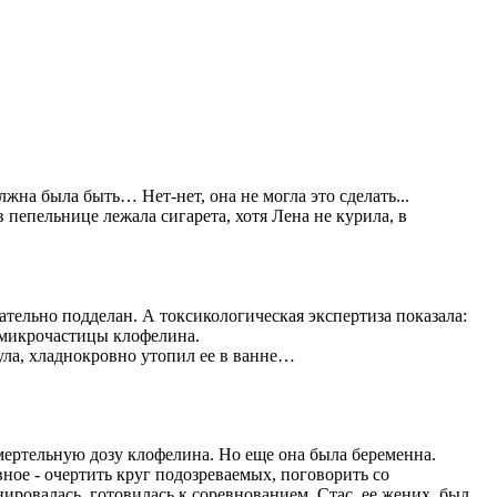
жна была быть… Нет-нет, она не могла это сделать...
пепельнице лежала сигарета, хотя Лена не курила, в
ательно подделан. А токсикологическая экспертиза показала:
 микрочастицы клофелина.
нула, хладнокровно утопил ее в ванне…
ертельную дозу клофелина. Но еще она была беременна.
ное - очертить круг подозреваемых, поговорить со
ировалась, готовилась к соревнованием. Стас, ее жених, был