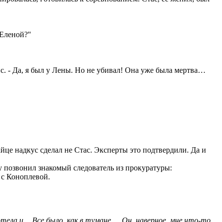
 Еленой?"
ис. - Да, я был у Лены. Но не убивал! Она уже была мертва…
айце надкус сделал не Стас. Эксперты это подтвердили. Да и
му позвонил знакомый следователь из прокуратуры:
 с Коноплевой.
отела и… Все было, как в тумане…. Он, наверное, мне что-то