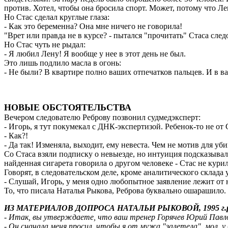
против. Хотел, чтобы она бросила спорт. Может, потому что Ле
Но Стас сделал круглые глаза:
- Как это беременна? Она мне ничего не говорила!
"Врет или правда не в курсе? - пытался "прочитать" Стаса след
Но Стас чуть не рыдал:
- Я любил Лену! Я вообще у нее в этот день не был.
Это лишь подлило масла в огонь:
- Не были? В квартире полно ваших отпечатков пальцев. И в ва
НОВЫЕ ОБСТОЯТЕЛЬСТВА
Вечером следователю Реброву позвонил судмедэксперт:
- Игорь, я тут покумекал с ДНК-экспертизой. Ребенок-то не от
- Как?!
- Да так! Изменяла, выходит, ему невеста. Чем не мотив для уб
Со Стаса взяли подписку о невыезде, но интуиция подсказывала
найденная сигарета говорила о другом человеке - Стас не курил
Говорят, в следовательском деле, кроме аналитического склада
- Слушай, Игорь, у меня одно любопытное заявление лежит от
То, что писала Наталья Рыкова, Реброва буквально ошарашило. 
ИЗ МАТЕРИАЛОВ ДОПРОСА НАТАЛЬИ РЫКОВОЙ, 1995 г.р
- Итак, вы утверждаете, что ваш тренер Горячев Юрий Павло
- Он сначала меня просил, чтобы я от мужа "залетела", мол, 