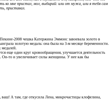
ть ко мне пристал, мол, выбирай: или от мужа, или я тебя сам
ить, приставал.
В Пекине-2008 чешка Катержина Эммонс завоевала золото в
ыиграла золотую медаль: она была на 3-м месяце беременности.
 медалей.
ется еще один круг кровообращения, улучшается деятельность
м. Он-то и увеличивает силы женщины. У нее как бы
м, ваш! А там, где откусила Лена, микрочастицы клофелина,