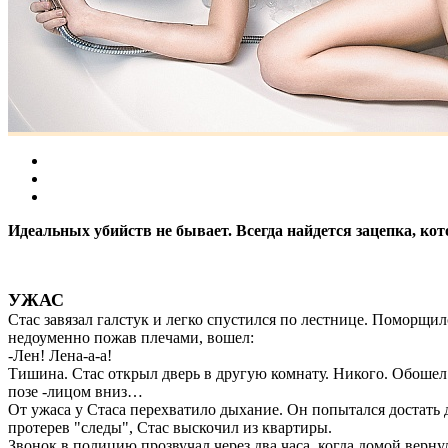
Идеальных убийств не бывает. Всегда найдется зацепка, кот
УЖАС
Стас завязал галстук и легко спустился по лестнице. Поморщил
недоуменно пожав плечами, вошел:
-Лен! Лена-а-а!
Тишина. Стас открыл дверь в другую комнату. Никого. Обошел в
позе -лицом вниз…
От ужаса у Стаса перехватило дыхание. Он попытался достать 
протерев "следы", Стас выскочил из квартиры.
Звонок в полицию прозвучал через два часа, когда домой верну