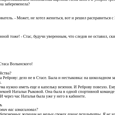
на забеременела?
ователь. - Может, не хотел жениться, вот и решил расправиться с
нной тоже! - Стас, будучи уверенным, что следов не оставил, ск
 Стаса Волынского!
ийства?
 Реброву: дело не в Стасе. Была и нестыковка: на шоколадном з
.
 ума нужно иметь еще и капельку везения. И Реброву повезло. Е
 некоей Натальи Рыковой. Она была в одной спортивной команде
И через час Наталья была уже у него в кабинете.
.
вич вас изнасиловал?
у беременных женщин на малых сроках лучше результаты. Я не х