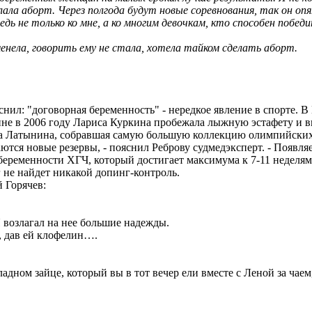
ала аборт. Через полгода будут новые соревнования, так он опя
едь не только ко мне, а ко многим девочкам, кто способен побед
еменела, говорить ему не стала, хотела тайком сделать аборт.
нил: "договорная беременность" - нередкое явление в спорте. 
рине в 2006 году Лариса Куркина пробежала лыжную эстафету и в
иса Латынина, собравшая самую большую коллекцию олимпийских
тся новые резервы, - пояснил Реброву судмедэксперт. - Появля
н беременности ХГЧ, который достигает максимума к 7-11 неделя
 не найдет никакой допинг-контроль.
 Горячев:
Я возлагал на нее большие надежды.
ы, дав ей клофелин….
ладном зайце, который вы в тот вечер ели вместе с Леной за чае