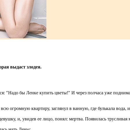
орая выдаст злодея.
ся: "Надо бы Ленке купить цветы!" И через полчаса уже поднима
сю огромную квартиру, заглянул в ванную, где булькала вода, и
девушку, и, увидев ее лицо, понял: мертва. Появилась труслива
лась мать Лены: