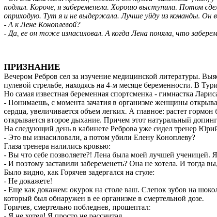
подлил. Короче, я забеременела. Хорошо выступила. Потом сдел
оприходую. Тут я и не выдержала. Лучше уйду из команды. Он в
- А к Лене Коноплевой?
- Да, ее он тоже изнасиловал. А когда Лена поняла, что забер
ПРИЗНАНИЕ
Вечером Ребров сел за изучение медицинской литературы. Выяс
пулевой стрельбе, находясь на 4-м месяце беременности. В Ту
Но самая известная беременная спортсменка - гимнастка Лар
- Понимаешь, с момента зачатия в организме женщины открываю
сердца, увеличивается объем легких. А главное: растет гормо
открывается второе дыхание. Причем этот натуральный допинг
На следующий день в кабинете Реброва уже сидел тренер Юрий
- Это вы изнасиловали, а потом убили Елену Коноплеву?
Глаза тренера налились кровью:
- Вы что себе позволяете?! Лена была моей лучшей ученицей. 
- И поэтому заставили забеременеть? Она не хотела. И тогда в
Было видно, как Горячев задергался на стуле:
- Не докажете!
- Еще как докажем: окурок на столе ваш. Слепок зубов на шоко
который был обнаружен в ее организме в смертельной дозе.
Горячев, смертельно побледнев, прошептал:
- Я не хотел! Я просто не рассчитал…