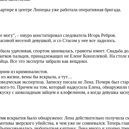
вартире в центре Липецка уже работала оперативная бригада.
не могу", - хмуро констатировал следователь Игорь Ребров.
расивой веселой девушкой, и со Стасом у нее все ладилось.
была удачливая, спортом занималась, грамоты имеет. Свадьба дол
тков пальцев, принадлежащих не Елене Коноплевой. На столе в 
йца. Все это эксперты забрали как вещдоки.
 одним из криминалистов.
ти из жизни, вены бы вскрыла, а тут…
ведческая экспертиза. Записку писала не Лена. Почерк был стар
кого-то. Причем на том, который надкусила Елена, обнаружили
рикуску с шоколадным зайцем и клофелином, а когда девушка зас
мя вскрытия было обнаружено: Лена действительно получила см
тивы зверского убийства, в чем уже не сомневался. Теперь глав
 Вырисовывалась любопытная картина: Лена много и упорно трен