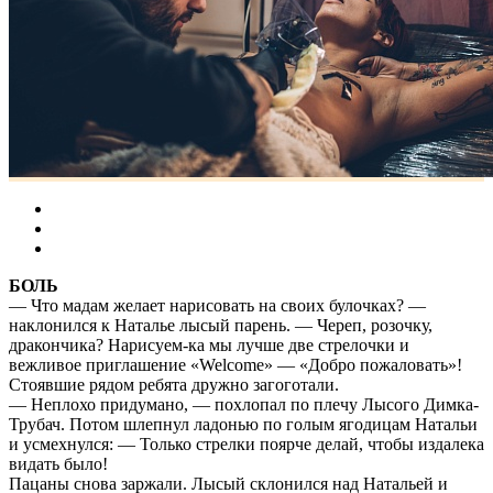
БОЛЬ
— Что мадам желает нарисовать на своих булочках? —
наклонился к Наталье лысый парень. — Череп, розочку,
дракончика? Нарисуем-ка мы лучше две стрелочки и
вежливое приглашение «Welcome» — «Добро пожаловать»!
Стоявшие рядом ребята дружно загоготали.
— Неплохо придумано, — похлопал по плечу Лысого Димка-
Трубач. Потом шлепнул ладонью по голым ягодицам Натальи
и усмехнулся: — Только стрелки поярче делай, чтобы издалека
видать было!
Пацаны снова заржали. Лысый склонился над Натальей и