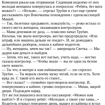
Компания ржала как оторванная. Сидевшая недалеко от них
молодая женщина повернулась и попросила: «Ребята, без мата
можно?» — «Нельзя», — отрезал Трубач и стал еще громче
рассказывать про Вовочкины похождения с одноклассницей
Машей.
— Так, билетики предъявите, пожалуйста, — резко встала со
своего места женщина, оказавшаяся контролером.
— Мама денежков не дала, — плаксиво начал Трубач.
Наталья, так звали контролера, жестко предупредила: «Или
штраф, или машина дальше не поедет». И, не дожидаясь
дальнейших разборок, пошла к кабине водителя.
— Ну, женщина, зачем вы так? — заверещала Светка. — Мы
дадим вам деньги и выйдем.
— Затем, что вас, таких вот наглых, учить надо, — жестко
сказала контролер. — Чтобы знали — вы не одни на белом
свете живете.
— Ты что, в матери к нам набиваешься? — зло спросил
Трубач. — Ты мораль своему мужу читай, если он есть. Хотя
вряд ли. С такой кто жить-то станет...
— Все сказал? — спокойно проговорила контролер. И,
повернувшись к кабине, громко попросила: — Миша, закрой
двери. Подождем наряд.
Тут же послышались возгласы пассажиров: «Можно нам
выйти?» И в сторону ребят: «Молодые, а такие уже хамы...»
Водитель открыл переднюю дверь, вышел из кабины и встал