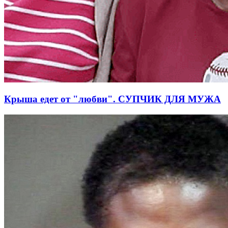
Крыша едет от "любви". СУПЧИК ДЛЯ МУЖА