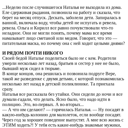
...Неделю после случившегося Наталья не выходила из дома.
Еле сдерживая рыдания, позвонила на работу и сказала, что
берет на месяц отпуск. Дескать, заболели дети. Запиралась в
ванной, включала воду, чтобы детей не испугать и ревела,
ревела. Ольга и Кирилл все равно почувствовали что-то
неладное. Они не могли понять, почему мама все время
намазывает лицо сметаной или медом. Говорит, что это —
питательная маска, но почему она с ней ходит целыми днями?
И РЯДОМ ПОЧТИ НИКОГО
Своей бедой Наталье поделиться было не с кем. Родители
умерли несколько лет назад, братьев и сестер у нее не было,
бывший муж сидел в тюрьме.
В конце концов, она решилась и позвонила подруге Вере,
такой же разведенке с двумя детьми, с которой познакомилась
несколько лет назад в детской поликлинике. Та приехала
сразу.
Наталья все рассказала без утайки. Они сидели до ночи и все
думали-гадали, что делать. Ясно было, что надо идти в
полицию. Это, во-первых. А во-вторых...
— А что им сделают? — горячилась Наталья. — Ну посадят в
какую-нибудь колонию для малолеток, если вообще посадят.
Через год за хорошее поведение выпустят. А мне всю жизнь с
ЭТИМ ходить?! У тебя есть какие-нибудь знакомые мужики,