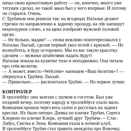
начал свою кропотливую работу — он, конечно, много уже
татушек сделал, но такой заказ был у него впервые. И потому
он старался. Очень.
С Трубачом они решили так: на ягодицах Натальи делают
стрелки по направлению к заднему проходу, на лбу напишут
нецензурное слово, а на щеке изобразят мужской половой
орган.
— Не больно, мадам? — снова вежливо поинтересовался у
Натальи Лысый, сделав первый укол иглой с краской. — Не
волнуйтесь, я буду осторожно. Мы из вас такую красотку
сделаем — мужики штабелями падать будут!
Наталья лежала на кушетке тихо и неподвижно. Она читала
про себя молитву.
— А может, вместо «Welcome» напишем «Ваш билетик»? —
обернулся к Трубачу Лысый.
— Прикольно... — расхохотался Трубач. — Но первое лучше.
КОНТРОЛЕР
В троллейбус они залезли с шумом и гоготом. Был уже
поздний вечер, поэтому народу в троллейбусе ехало мало.
Компания прошла через весь салон и расселась на задних
креслах. Их было пятеро: Димка по кличке Трубач, Серега
Клеркин по кличке Клерк, лучший друг Трубача — Стас-
Лабух, Светка и Лена. Компания ехала в ночной клуб.
В троллейбусе Трубач стал травить анекдоты про Вовочку.