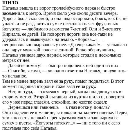
ШИЛО
Наталья вышла из ворот троллейбусного парка и быстро
засеменила к метро. Время было уже около десяти вечера.
Дорога была скользкой, и она шла осторожно, боясь, как бы не
упасть и не раздавить в сумке несколько пачек фруктовых
йогуртов — любимого лакомства 7-летней Оли и 5-летнего
Кирилла, ее детей. На повороте дороги она все-таки не
удержалась и шмякнулась на землю. «Корова...» —
непроизвольно вырвалось у нее. «Да еще какая!» — услышала
она вдруг мужской голос за спиной. Резко обернувшись,
Наталья увидела двух парней, которые стояли в нескольких
метрах от нее.
— Давайте помогу! — быстро подошел к ней один из них.
— Спасибо, я сама, — холодно ответила Наталья, почуяв что-
то неладное.
Тем не менее парень взял ее за руку, помог подняться. В этот
момент подошел второй и тоже взял ее за руку.
— Нет, не туда, — засмеялся первый, когда она двинулась в
сторону метро. Второй вытащил из куртки шило и, повертев
его у нее перед глазами, спокойно, но жестко сказал:
— Дернешься или гавкнешь — в глаз воткну, поняла?
Они подвели ее к машине, затолкали на заднее сиденье. Перед
тем как сесть, первый парень размахнулся и зашвырнул ее
сумку в кусты. «Йогурты потекут...» — ни с того ни с сего
подумала про себя Наталья.