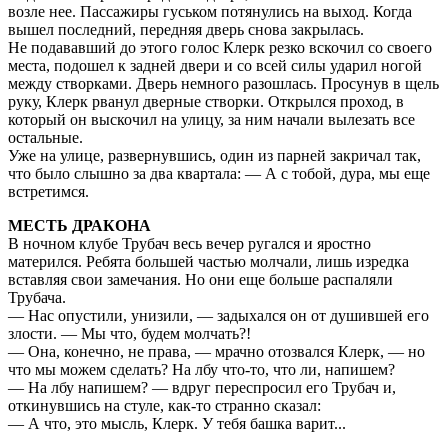
возле нее. Пассажиры гуськом потянулись на выход. Когда
вышел последний, передняя дверь снова закрылась.
Не подававший до этого голос Клерк резко вскочил со своего
места, подошел к задней двери и со всей силы ударил ногой
между створками. Дверь немного разошлась. Просунув в щель
руку, Клерк рванул дверные створки. Открылся проход, в
который он выскочил на улицу, за ним начали вылезать все
остальные.
Уже на улице, развернувшись, один из парней закричал так,
что было слышно за два квартала: — А с тобой, дура, мы еще
встретимся.
МЕСТЬ ДРАКОНА
В ночном клубе Трубач весь вечер ругался и яростно
матерился. Ребята большей частью молчали, лишь изредка
вставляя свои замечания. Но они еще больше распаляли
Трубача.
— Нас опустили, унизили, — задыхался он от душившей его
злости. — Мы что, будем молчать?!
— Она, конечно, не права, — мрачно отозвался Клерк, — но
что мы можем сделать? На лбу что-то, что ли, напишем?
— На лбу напишем? — вдруг переспросил его Трубач и,
откинувшись на стуле, как-то странно сказал:
— А что, это мысль, Клерк. У тебя башка варит...