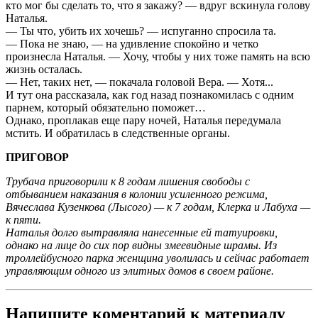
кто мог бы сделать то, что я закажу? — вдруг вскинула голову
Наталья.
— Ты что, убить их хочешь? — испуганно спросила та.
— Пока не знаю, — на удивление спокойно и четко
произнесла Наталья. — Хочу, чтобы у них тоже память на всю
жизнь осталась.
— Нет, таких нет, — покачала головой Вера. — Хотя...
И тут она рассказала, как год назад познакомилась с одним
парнем, который обязательно поможет…
Однако, проплакав еще пару ночей, Наталья передумала
мстить. И обратилась в следственные органы.
ПРИГОВОР
Трубача приговорили к 8 годам лишения свободы с
отбыванием наказания в колонии усиленного режима,
Вячеслава Кузенкова (Лысого) — к 7 годам, Клерка и Лабуха —
к пяти.
Наталья долго вытравляла нанесенные ей татуировки,
однако на лице до сих пор видны змеевидные шрамы. Из
троллейбусного парка женщина уволилась и сейчас работает
управляющим одного из элитных домов в своем районе.
Напишите коментарий к материалу