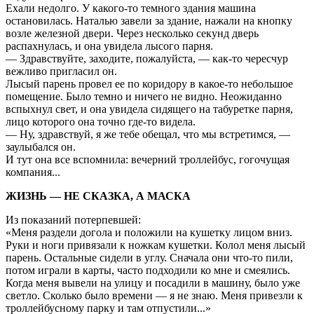
Ехали недолго. У какого-то темного здания машина
остановилась. Наталью завели за здание, нажали на кнопку
возле железной двери. Через несколько секунд дверь
распахнулась, и она увидела лысого парня.
— Здравствуйте, заходите, пожалуйста, — как-то чересчур
вежливо пригласил он.
Лысый парень провел ее по коридору в какое-то небольшое
помещение. Было темно и ничего не видно. Неожиданно
вспыхнул свет, и она увидела сидящего на табуретке парня,
лицо которого она точно где-то видела.
— Ну, здравствуй, я же тебе обещал, что мы встретимся, —
заулыбался он.
И тут она все вспомнила: вечерний троллейбус, гогочущая
компания...
ЖИЗНЬ — НЕ СКАЗКА, А МАСКА
Из показаний потерпевшей:
«Меня раздели догола и положили на кушетку лицом вниз.
Руки и ноги привязали к ножкам кушетки. Колол меня лысый
парень. Остальные сидели в углу. Сначала они что-то пили,
потом играли в карты, часто подходили ко мне и смеялись.
Когда меня вывели на улицу и посадили в машину, было уже
светло. Сколько было времени — я не знаю. Меня привезли к
троллейбусному парку и там отпустили...»