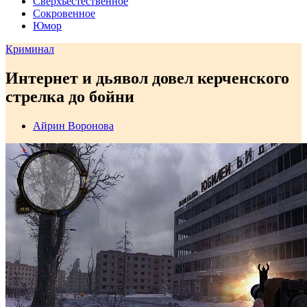
Сверхъестественное
Сокровенное
Юмор
Криминал
Интернет и дьявол довел керченского
стрелка до бойни
Айрин Воронова