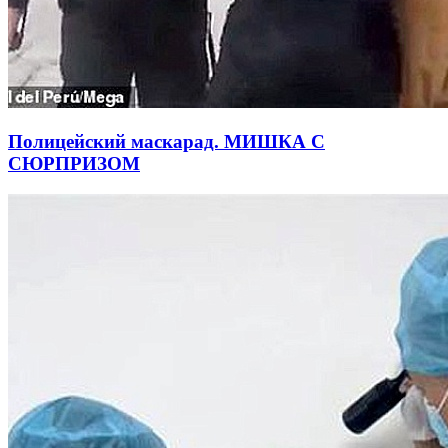
Полицейский маскарад. МИШКА С
СЮРПРИЗОМ