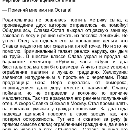
мертвой хваткой вцепился в мать:
— Поменяй мне имя на Остапа!
Родительница не решилась портить метрику сына, а
произведение двух авторов отправилось на помойку!
Обидевшись, Славка-Остап выкрал отцовскую заначку,
закопал в лесу и решил бежать из поселка Лебяжий. Не
успел. Отец так отделал его за пропавшие деньги, что
Славка неделю не мог сидеть на пятой точке. Но и это не
помогло. Криминальный талант рвался наружу, как дым
из трубы. В шестом классе Слава украл и продал на
барахолке телевизор «Рубин», часы «Луч» и два
бюстгальтера матери 6-го размера! А чуть позже устроил
ограбление палатки в лучших традициях Хеллоуина:
заявился напудренным в простыне с черепами. Пока
продавщица баба Вера очухалась от обморока,
«привидение» дало деру вместе с наличкой. Славку
поймали, но не отправили в колонию по причине
малолетства. Так что вразумлял его ремнем полупьяный
отец. А скоро Славка сбежал в Москву. Стал промышлять
на вокзалах, умыкая у граждан кошельки. За два года
надежда щипачей поверил в свою звезду так, что
потерял осторожность. Тут его и схватил за руку (в
прямом смысле слова) ограбленный гражданин, да еще и
больно ударил в пах. Отбиваясь, Славка пырнул его