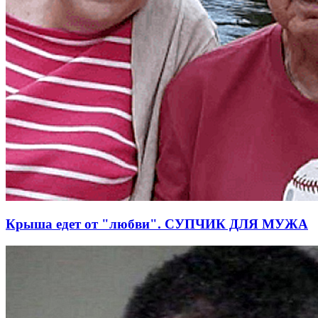
Крыша едет от "любви". СУПЧИК ДЛЯ МУЖА