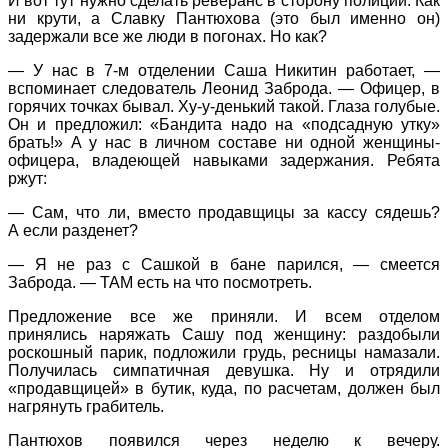
И вот тут нужно сделать реверанс в сторону полиции. Как
ни крути, а Славку Пантюхова (это был именно он)
задержали все же люди в погонах. Но как?
— У нас в 7-м отделении Саша Никитин работает, —
вспоминает следователь Леонид Заброда. — Офицер, в
горячих точках бывал. Ху-у-денький такой. Глаза голубые.
Он и предложил: «Бандита надо на «подсадную утку»
брать!» А у нас в личном составе ни одной женщины-
офицера, владеющей навыками задержания. Ребята
ржут:
— Сам, что ли, вместо продавщицы за кассу сядешь?
А если разденет?
— Я не раз с Сашкой в бане парился, — смеется
Заброда. — ТАМ есть на что посмотреть.
Предложение все же приняли. И всем отделом
принялись наряжать Сашу под женщину: раздобыли
роскошный парик, подложили грудь, ресницы намазали.
Получилась симпатичная девушка. Ну и отрядили
«продавщицей» в бутик, куда, по расчетам, должен был
нагрянуть грабитель.
Пантюхов появился через неделю к вечеру.