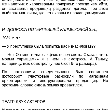
же налетчик с характерным почерком: прежде чем уйти,
он заставлял продавщиц раздеться догола. При этом
выбирал магазины, где нет охраны и продавцов-мужчин.
Из ДОПРОСА ПОТЕРПЕВШЕЙ КАЛМЫКОВОЙ З.Н.,
1981 г. р.:
— У преступника была попытка вас изнасиловать?
— Нет. Он мне только лифчик велел снять. Сказал, что
с
моими «прыщами» я в нем не смотрюсь. А Таньку,
напарницу, всю осмотрел (у нее бюст 6-го размера).
По показаниям свидетельницы был составлен
фоторобот. Участковые разносили по магазинам
ориентировки и инструктировали продавщиц. Но
эротоман словно сквозь землю провалился.
ТЕАТР ДВУХ АКТЕРОВ