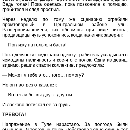
Ведь голая! Пока оделась, пока позвонила в полицию,
грабителя и след простыл.
Через неделю по тому же сценарию ограбили
промтоварный в Центральном районе Тулы.
Разнервничавшиеся, как обезьяны при виде питона,
продавщицы чуть успокоились, когда налетчик заверил:
— Погляжу на голых, и баста!
Пока девчонки скидывали одежку, грабитель укладывал в
чемоданы наличность и кое-что с полок. Одна из девиц,
видимо, решив спасти коллектив, предложила:
— Может, я тебе это… того… помогу?
Но он наотрез отказался:
— Вот если бы вы друг с другом...
И ласково потискал ее за грудь.
ТРЕВОГА!
Напряжение в Туле нарастало. За полгода были
обчищены 9 торговых точек. Действовал явно один и тот