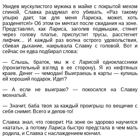
Увидев мускулистого мужика в майке с покрытой мехом
спиной, Славка раздумал его убивать. «Раз такому
упырю дает, так для меня Лариска, может, хоть
разденется!» Об этом он мечтал после свидания на зоне.
Представлял, как Лариса, заголив подмышки, стянет
через голову платье, приспустит трусы, расстегнет
лифчик… И каждый раз волна острого удовольствия,
сбивая дыхание, накрывала Славку с головой. Вот и
сейчас он едва подбирал слова:
— Слышь, браток, мы ж с Ларисой одноклассники
(пронзительный взгляд в ее сторону). Я из нефтяных
краев. Денег — чемодан! Выиграешь в карты — купишь
ей хороший подарок. Идет?
— А если не выиграю? — покосился на Славку
мохнатый.
— Значит, баба твоя за каждый проигрыш по вещичке с
себя снимет. Всего и делов-то!
Славка знал, что говорит. На зоне он здорово научился
«катать», а потому Лариса быстро предстала в чем мать
родила, и Славка с наслаждением кончил.