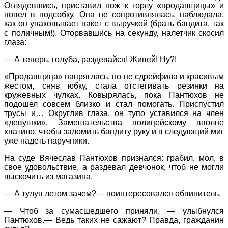
Оглядевшись, приставил нож к горлу «продавщицы» и
повел в подсобку. Она не сопротивлялась, наблюдала,
как он упаковывает пакет с выручкой (брать бандита, так
с поличным!). Оторвавшись на секунду, налетчик скосил
глаза:
— А теперь, голуба, раздевайся! Живей! Ну?!
«Продавщица» напряглась, но не сдрейфила и красивым
жестом, сняв юбку, стала отстегивать резинки на
кружевных чулках. Ковырялась, пока Пантюхов не
подошел совсем близко и стал помогать. Приспустил
трусы и… Округлив глаза, он тупо уставился на член
«девушки». Замешательства полицейскому вполне
хватило, чтобы заломить бандиту руку и в следующий миг
уже надеть наручники.
На суде Вячеслав Пантюхов признался: грабил, мол, в
свое удовольствие, а раздевал девчонок, чтоб не могли
выскочить из магазина.
— А тулуп летом зачем?— поинтересовался обвинитель.
— Чтоб за сумасшедшего приняли, — улыбнулся
Пантюхов.— Ведь таких не сажают? Правда, гражданин