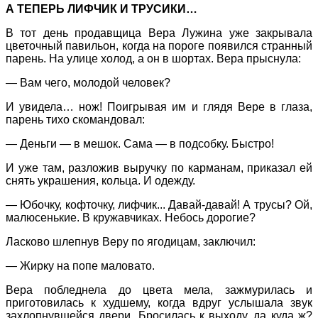
А ТЕПЕРЬ ЛИФЧИК И ТРУСИКИ…
В тот день продавщица Вера Лужина уже закрывала
цветочный павильон, когда на пороге появился странный
парень. На улице холод, а он в шортах. Вера прыснула:
— Вам чего, молодой человек?
И увидела… нож! Поигрывая им и глядя Вере в глаза,
парень тихо скомандовал:
— Деньги — в мешок. Сама — в подсобку. Быстро!
И уже там, разложив выручку по карманам, приказал ей
снять украшения, кольца. И одежду.
— Юбочку, кофточку, лифчик... Давай-давай! А трусы? Ой,
малюсенькие. В кружавчиках. Небось дорогие?
Ласково шлепнув Веру по ягодицам, заключил:
— Жирку на попе маловато.
Вера побледнела до цвета мела, зажмурилась и
приготовилась к худшему, когда вдруг услышала звук
захлопнувшейся двери. Бросилась к выходу, да куда ж?