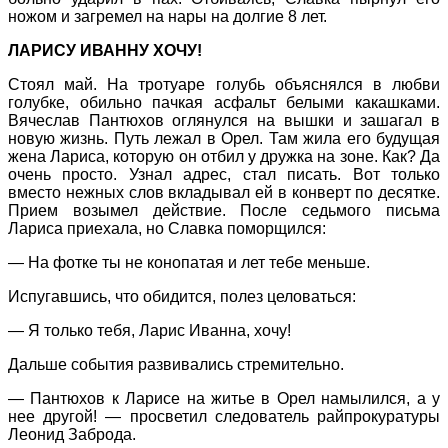
ножом и загремел на нары на долгие 8 лет.
ЛАРИСУ ИВАННУ ХОЧУ!
Стоял май. На тротуаре голубь объяснялся в любви
голубке, обильно пачкая асфальт белыми какашками.
Вячеслав Пантюхов оглянулся на вышки и зашагал в
новую жизнь. Путь лежал в Орел. Там жила его будущая
жена Лариса, которую он отбил у дружка на зоне. Как? Да
очень просто. Узнал адрес, стал писать. Вот только
вместо нежных слов вкладывал ей в конверт по десятке.
Прием возымел действие. После седьмого письма
Лариса приехала, но Славка поморщился:
— На фотке ты не конопатая и лет тебе меньше.
Испугавшись, что обидится, полез целоваться:
— Я только тебя, Ларис Иванна, хочу!
Дальше события развивались стремительно.
— Пантюхов к Ларисе на житье в Орел намылился, а у
нее другой! — просветил следователь райпрокуратуры
Леонид Заброда.