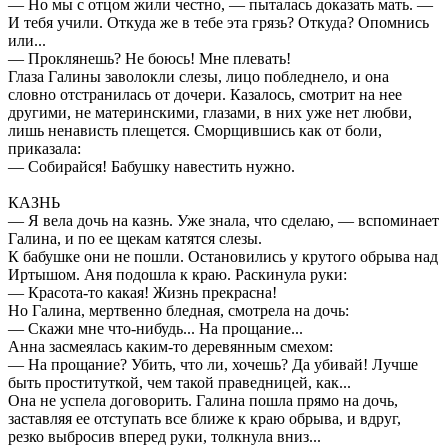
— Но мы с отцом жили честно, — пыталась доказать мать. —
И тебя учили. Откуда же в тебе эта грязь? Откуда? Опомнись
или...
— Проклянешь? Не боюсь! Мне плевать!
Глаза Галины заволокли слезы, лицо побледнело, и она
словно отстранилась от дочери. Казалось, смотрит на нее
другими, не материнскими, глазами, в них уже нет любви,
лишь ненависть плещется. Сморщившись как от боли,
приказала:
— Собирайся! Бабушку навестить нужно.
КАЗНЬ
— Я вела дочь на казнь. Уже знала, что сделаю, — вспоминает
Галина, и по ее щекам катятся слезы.
К бабушке они не пошли. Остановились у крутого обрыва над
Иртышом. Аня подошла к краю. Раскинула руки:
— Красота-то какая! Жизнь прекрасна!
Но Галина, мертвенно бледная, смотрела на дочь:
— Скажи мне что-нибудь... На прощание...
Анна засмеялась каким-то деревянным смехом:
— На прощание? Убить, что ли, хочешь? Да убивай! Лучше
быть проституткой, чем такой праведницей, как...
Она не успела договорить. Галина пошла прямо на дочь,
заставляя ее отступать все ближе к краю обрыва, и вдруг,
резко выбросив вперед руки, толкнула вниз...