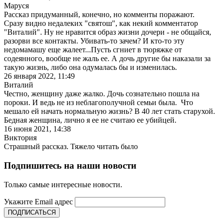
Маруся
Рассказ придуманный, конечно, но комменты поражают.
Сразу видно недалеких "святош", как некий комментатор
"Виталий". Ну не нравится образ жизни дочери - не общайся,
разорви все контакты. Убивать-то зачем? И кто-то эту
недомамашу еще жалеет...Пусть сгниет в тюряжке от
содеянного, вообще не жаль ее. А дочь другие бы наказали за
такую жизнь, либо она одумалась бы и изменилась.
26 января 2022, 11:49
Виталий
Честно, женщину даже жалко. Дочь сознательно пошла на
пороки. И ведь не из неблагополучной семьи была. Что
мешало ей начать нормальную жизнь? В 40 лет стать старухой.
Бедная женщина, лично я ее не считаю ее убийцей.
16 июня 2021, 14:38
Виктория
Страшный рассказ. Тяжело читать было
Подпишитесь на наши новости
Только самые интересные новости.
Укажите Email адрес
ПОДПИСАТЬСЯ