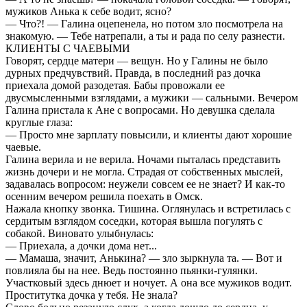
мужиков Анька к себе водит, ясно?
— Что?! — Галина оцепенела, но потом зло посмотрела на
знакомую. — Тебе натрепали, а ты и рада по селу разнести.
КЛИЕНТЫ С ЧАЕВЫМИ
Говорят, сердце матери — вещун. Но у Галины не было
дурных предчувствий. Правда, в последний раз дочка
приехала домой разодетая. Бабы провожали ее
двусмысленными взглядами, а мужики — сальными. Вечером
Галина пристала к Ане с вопросами. Но девушка сделала
круглые глаза:
— Просто мне зарплату повысили, и клиенты дают хорошие
чаевые.
Галина верила и не верила. Ночами пыталась представить
жизнь дочери и не могла. Страдая от собственных мыслей,
задавалась вопросом: неужели совсем ее не знает? И как-то
осенним вечером решила поехать в Омск.
Нажала кнопку звонка. Тишина. Оглянулась и встретилась с
сердитым взглядом соседки, которая вышла погулять с
собакой. Виновато улыбнулась:
— Приехала, а дочки дома нет...
— Мамаша, значит, Анькина? — зло зыркнула та. — Вот и
повлияла бы на нее. Ведь постоянно пьянки-гулянки.
Участковый здесь днюет и ночует. А она все мужиков водит.
Проститутка дочка у тебя. Не знала?