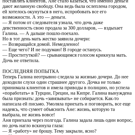
поставлять клиентов, Ане стало казаться, что именно деньги
дают желанную свободу. Она ведь была ослеплена городом,
ей хотелось окунуться в него, испробовать все его
возможности. А это — деньги.
— Я потом от следователя узнала, что дочь даже
девственность свою продала за 300 долларов, — вздыхает
Галина. — А дальше пошло-поехало.
Но в тот день мать жестко заявила дочери:
— Возвращайся домой. Немедленно!
— Еще чего? И не подумаю! В городе останусь.
— Проституткой? — срывающимся голосом крикнула мать.
Дочь не ответила.
ПОСЛЕДНЯЯ ПОПЫТКА
Теперь Галина неотрывно следила за жизнью дочери. До нее
доходили слухи один страшнее другого. Дочка не только
принимала клиентов и имела приводы в полицию, но успела
«поработать» в Турции, Греции, на Кипре. Галина вынуждена
была признать: дочь «завязывать» не собирается. Как-то
написала ей письмо. Умоляла приехать и поговорить, все еще
надеясь, что сумеет объяснить Ане: жизнь, которую та
выбрала, не жизнь вовсе!
Аня приехала через полгода. Галина задала лишь один вопрос,
но дочь нагло вскинула глаза:
— Я «работу» не брошу. Тему закрыли, ясно?