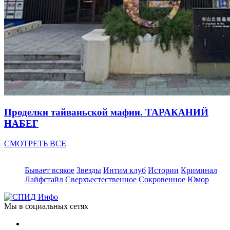
Проделки тайваньской мафии. ТАРАКАНИЙ
НАБЕГ
СМОТРЕТЬ ВСЕ
Бывает всякое
Звезды
Интим клуб
Истории
Криминал
Лайфстайл
Сверхъестественное
Сокровенное
Юмор
Мы в социальных сетях