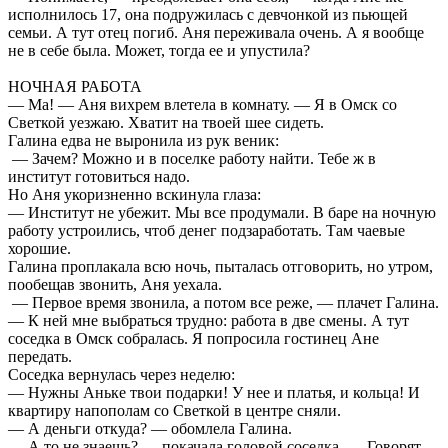
исполнилось 17, она подружилась с девчонкой из пьющей
семьи. А тут отец погиб. Аня переживала очень. А я вообще
не в себе была. Может, тогда ее и упустила?
НОЧНАЯ РАБОТА
— Ма! — Аня вихрем влетела в комнату. — Я в Омск со
Светкой уезжаю. Хватит на твоей шее сидеть.
Галина едва не выронила из рук веник:
— Зачем? Можно и в поселке работу найти. Тебе ж в
институт готовиться надо.
Но Аня укоризненно вскинула глаза:
— Институт не убежит. Мы все продумали. В баре на ночную
работу устроились, чтоб денег подзаработать. Там чаевые
хорошие.
Галина проплакала всю ночь, пыталась отговорить, но утром,
пообещав звонить, Аня уехала.
— Первое время звонила, а потом все реже, — плачет Галина.
— К ней мне выбраться трудно: работа в две смены. А тут
соседка в Омск собралась. Я попросила гостинец Ане
передать.
Соседка вернулась через неделю:
— Нужны Аньке твои подарки! У нее и платья, и кольца! И
квартиру напополам со Светкой в центре сняли.
— А деньги откуда? — обомлела Галина.
— А то не знаешь? — покачала головой соседка. — Говорят,