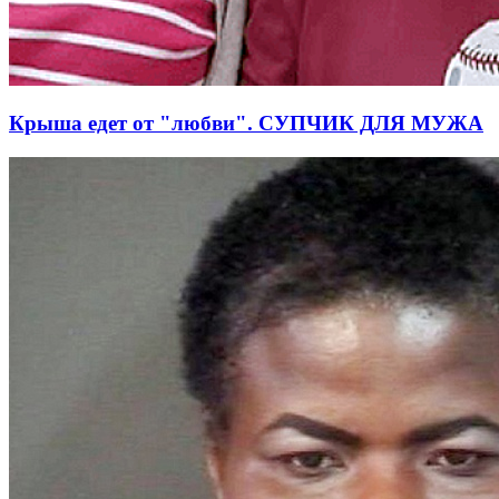
Крыша едет от "любви". СУПЧИК ДЛЯ МУЖА