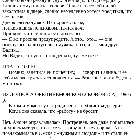
Слово больно резануло слух, а когда дошло до сердца, у
Галины помутилось в голове. Она с неистовой силой
заколотила в дверь, словно немедленно хотела убедиться, что
это не так.
Дверь распахнулась. На пороге стояла,
прикрывшись пеньюаром, пьяная дочь.
При виде матери лицо ее вытянулось:
— Я же просила предупредить. А это... это... — она
оглянулась на полуголого мужика позади, — мой друг...
Вадик...
Но Вадик, кинув на стол деньги, тут же исчез.
ПЛАН СОЗРЕЛ
— Помню, залепила ей пощечину, — говорит Галина, и ее
губы мелко трясутся от волнения. — Разве ж с таким будешь
мириться?
ИЗ ДОПРОСА ОБВИНЯЕМОЙ КОЗЕЛКОВОЙ Г. А., 1980 г.
р.
— В какой момент у вас родился план убийства дочери?
— Когда она сказала, что «работу» не бросит.
Нет, Аня не оправдывалась. Протрезвев, она даже попыталась
внушить матери, что «все так живут». С тех пор как Аня
познакомилась в Омске с «нужными людьми» и те стали ей