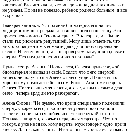
клиентов! Рассчитывали, что мы до конца дней так ничего и
не узнаем. Но им не повезло, ребенок родился больным, и все
вскрылось".
Главврач клиники: "О подмене биоматериала в нашем
медицинском центре даже и говорить ничего не стану. Это
просто невозможно. Это во-первых. Во-вторых, мы бы не
стали так рисковать репутацией. Могу лишь отметить, что
никто за пациентом в комнате для сдачи биоматериала не
следит. И, естественно, мы не проверяем, кому принадлежит
сперма. Что нам дали, то мы и использовали".
Ирина, сестра Алены: "Получается, Сережа принес чужой
биоматериал и выдал за свой. Боялся, что с его спермой
ничего не получится и Алена от него уйдет. Наш отец-то
хорошо ему помогает с бизнесом. Боюсь, Аня тоже не дочь
Сергея. Но это лишь моя версия, а как уж там на самом деле
было - теперь вряд ли кто разберется".
Алена Сизова: "Не думаю, что врачи специально подменили
сперму. Скорее всего, просто перепутали пробирки или
разлили, а признаться побоялись. Человеческий фактор.
Попалась, видимо, какая-то нерадивая медсестра. Честно
говоря, я уже не знаю, кому верить. Муж говорит одно, врачи
другое. Да и какая разница. Итог один - мы остались с тяжело