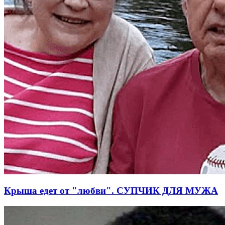
Крыша едет от "любви". СУПЧИК ДЛЯ МУЖА