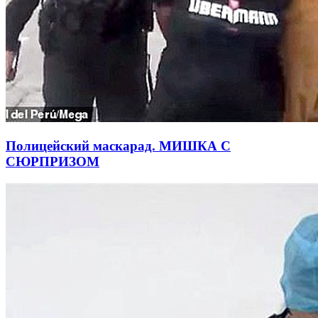
Полицейский маскарад. МИШКА С
СЮРПРИЗОМ