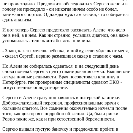
не происходило. Предложить обследоваться Сергею жене и в
голову не приходило - он никогда ничем особо не болел,
занимался спортом. Однажды муж сам заявил, что собирается
сдать анализы.
И вот теперь Сергею предстояло рассказать Алене, что дело
не в ней, а в нем. Как ни странно, услышав диагноз, она даже
успокоилась - теперь хотя бы ясна причина.
- Знаю, как ты хочешь ребенка, и пойму, если уйдешь от меня,
- сказал Сергей, нервно размешивая сахар в стакане с чаем.
Но Алена не собиралась сдаваться, и на следующий день
снова повела Сергея в центр планирования семьи. Вышли они
оттуда полные решимости. Врач посоветовала клинику в
Петербурге, где проверенные специалисты сделают ЭКО -
искусственное оплодотворение.
Сергею и Алене сразу понравилось в питерской клинике.
Доброжелательный персонал, профессиональные врачи с
большим опытом. Все сомнения окончательно исчезли после
того, как доктор все подробно объяснил. Да, были риски.
Ровно такие же, как и при естественной беременности.
Сергею выдали пустую баночку и предложили пройти в