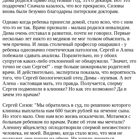
Дима родился прямо под Новый год, 31-го декабря. Вот это
подарочек! Сначала казалось, что все прекрасно, Сизовы
вновь были безумно благодарны питерским докторам.
Однако когда ребенка принесли домой, стало ясно, что с ним
что-то не так. Врачи признали - малыш родился инвалидом.
Дима очень отставал в развитии, почти не говорил. Первые
несколько лет никто из медиков не мог толком объяснить, в
чем причина. И лишь столичный профессор ошарашил - у
ребенка однозначно генетическая патология. Сергей и Алена
побежали сдавать анализы. Поразительно, но у обоих
супругов каких-либо отклонений не обнаружили. "Значит, это
точно не сын Сергея!" - еще больше шокировали родителей
врачи. И действительно, экспертиза показала, что вероятность
того, что Сергей биологический отец Димы - нулевая. А вот
Алена - настоящая мать, это правда. Получается, сперму
Сергея подменили в клинике? Но как это возможно? Да и
зачем это врачам?
Сергей Сизов: "Мы обратились в суд, по решению которого
клиника выплатила нам 600 тысяч рублей на лечение сына.
Но этого мало. Они нам всю жизнь искалечили. Мотаемся с
больным ребенком по врачам. Разве об этом мы мечтали?
Аленину яйцеклетку оплодотворили спермой неизвестного
человека, не моей. Видимо, когда стало ясно, что моя не
подходит, они пошли на обман. Не хотели лишиться