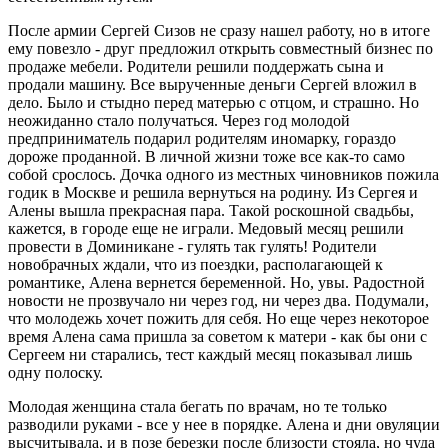
После армии Сергей Сизов не сразу нашел работу, но в итоге
ему повезло - друг предложил открыть совместный бизнес по
продаже мебели. Родители решили поддержать сына и
продали машину. Все вырученные деньги Сергей вложил в
дело. Было и стыдно перед матерью с отцом, и страшно. Но
неожиданно стало получаться. Через год молодой
предприниматель подарил родителям иномарку, гораздо
дороже проданной. В личной жизни тоже все как-то само
собой срослось. Дочка одного из местных чиновников пожила
годик в Москве и решила вернуться на родину. Из Сергея и
Алены вышла прекрасная пара. Такой роскошной свадьбы,
кажется, в городе еще не играли. Медовый месяц решили
провести в Доминикане - гулять так гулять! Родители
новобрачных ждали, что из поездки, располагающей к
романтике, Алена вернется беременной. Но, увы. Радостной
новости не прозвучало ни через год, ни через два. Подумали,
что молодежь хочет пожить для себя. Но еще через некоторое
время Алена сама пришла за советом к матери - как бы они с
Сергеем ни старались, тест каждый месяц показывал лишь
одну полоску.
Молодая женщина стала бегать по врачам, но те только
разводили руками - все у нее в порядке. Алена и дни овуляции
высчитывала, и в позе березки после близости стояла, но чуда