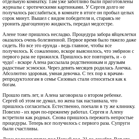
отдельную комнатку. Там уже заботливо были приготовлены
журналы с эротическими картинками. У Сергея долго не
получалось расслабиться, в комнате в итоге он пробыл целых
сорок минут. Вышел с видом победителя и, стараясь не
уронить драгоценную жидкость, передал медсестре.
Алене тоже пришлось несладко. Процедура забора яйцеклетки
оказалось очень болезненной. Первое время было тяжело даже
сидеть. Но все это ерунда - ведь главное, чтобы все
получилось. К сожалению, вскоре выяснилось, что эмбрион с
первого раза не прижился. Пришлось все повторить, и - о
чудо! - вскоре Алена рассылала родственникам и друзьям
радостные эсэмэски. Через девять месяцев родилась Анечка.
Абсолютно здоровая, умная девочка. С тех пор к врачам-
репродуктологам в семье Сизовых стали относиться как к
богам.
Прошло пять лет, и Алена заговорила о втором ребенке.
Сергей об этом не думал, но жена так настаивала, что
пришлось согласиться. Естественно, поехали в ту же клинику.
Повезло - их врач по-прежнему работал. Сергея и Алену
встретили как родных. Снова пришлось пережить непростые
процедуры. Теперь все получилось с первого раза. Супруги
были счастливы.