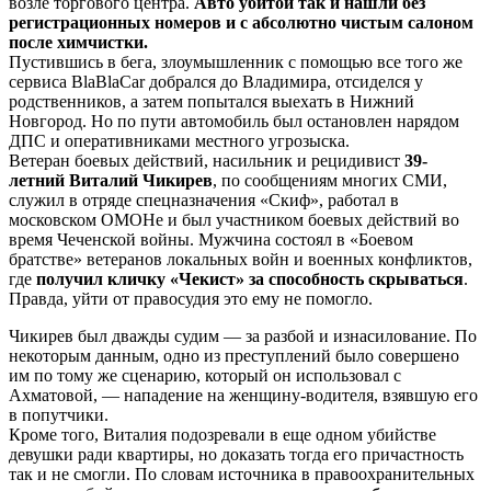
возле торгового центра.
Авто убитой так и нашли без
регистрационных номеров и с абсолютно чистым салоном
после химчистки.
Пустившись в бега, зло­умышленник с помощью все того же
сервиса BlaBlaCar добрался до Владимира, отсиделся у
родственников, а затем попытался выехать в Нижний
Новгород. Но по пути автомобиль был остановлен нарядом
ДПС и оперативниками местного угрозыска.
Ветеран боевых действий, насильник и рецидивист
39-
летний Виталий Чикирев
, по сообщениям многих СМИ,
служил в отряде спецназначения «Скиф», работал в
московском ОМОНе и был участником боевых действий во
время Чеченской войны. Мужчина состоял в «Боевом
братстве» ветеранов локальных войн и военных конфликтов,
где
получил кличку «Чекист» за способность скрываться
.
Правда, уйти от правосудия это ему не помогло.
Чикирев был дважды судим — за разбой и изнасилование. По
некоторым данным, одно из преступлений было совершено
им по тому же сценарию, который он использовал с
Ахматовой, — нападение на женщину-водителя, взявшую его
в попутчики.
Кроме того, Виталия подозревали в еще одном убийстве
девушки ради квартиры, но доказать тогда его причастность
так и не смогли. По словам источника в правоохранительных