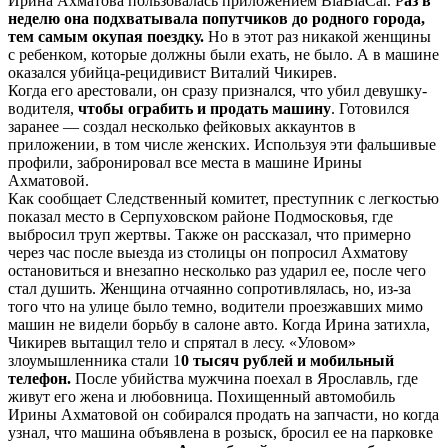
Ирина Ахматова пользовалась приложением BlaBlaCar. Р
аз в
неделю она подхватывала попутчиков до родного города,
тем самым окупая поездку.
Но в этот раз никакой женщины
с ребенком, которые должны были ехать, не было. А в машине
оказался убийца-рецидивист Виталий Чикирев.
Когда его арестовали, он сразу признался, что убил девушку-
водителя,
чтобы ограбить и продать машину
. Готовился
заранее — создал несколько фейковых аккаунтов в
приложении, в том числе женских. Используя эти фальшивые
профили, забронировал все места в машине Ирины
Ахматовой.
Как сообщает Следственный комитет, преступник с легкостью
показал место в Серпуховском районе Подмосковья, где
выбросил труп жертвы. Также он рассказал, что примерно
через час после выезда из столицы он попросил Ахматову
остановиться и внезапно несколько раз ударил ее, после чего
стал душить. Женщина отчаянно сопротивлялась, но, из-за
того что на улице было темно, водители проезжавших мимо
машин не видели борьбу в салоне авто. Когда Ирина затихла,
Чикирев вытащил тело и спрятал в лесу. «Уловом»
злоумышленника стали 1
0 тысяч рублей и мобильный
телефон.
После убийства мужчина поехал в Ярославль, где
живут его жена и любовница. Похищенный автомобиль
Ирины Ахматовой он собирался продать на запчасти, но когда
узнал, что машина объявлена в розыск, бросил ее на парковке