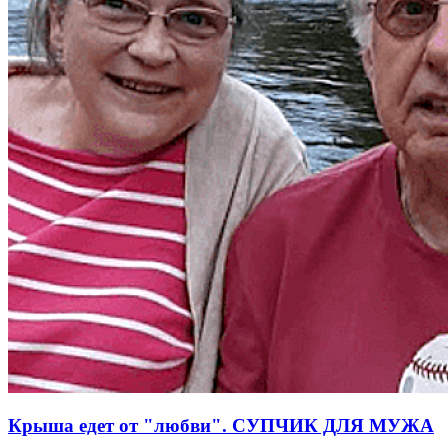
Крыша едет от "любви". СУПЧИК ДЛЯ МУЖА