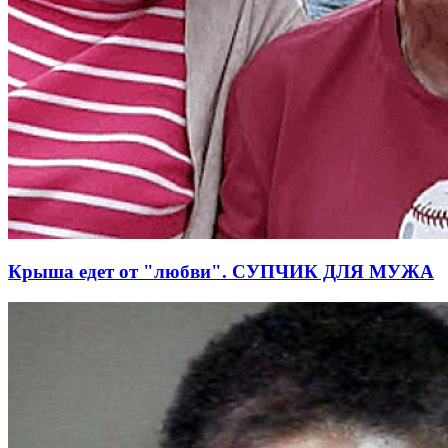
Крыша едет от "любви". СУПЧИК ДЛЯ МУЖА