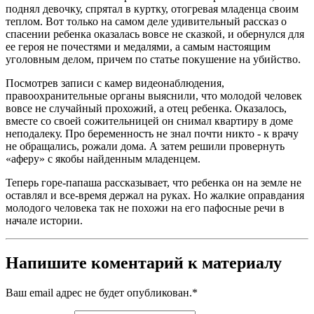
поднял девочку, спрятал в куртку, отогревая младенца своим
теплом. Вот только на самом деле удивительный рассказ о
спасении ребенка оказалась вовсе не сказкой, и обернулся для
ее героя не почестями и медалями, а самым настоящим
уголовным делом, причем по статье покушение на убийство.
Посмотрев записи с камер видеонаблюдения,
правоохранительные органы выяснили, что молодой человек
вовсе не случайный прохожий, а отец ребенка. Оказалось,
вместе со своей сожительницей он снимал квартиру в доме
неподалеку. Про беременность не знал почти никто - к врачу
не обращались, рожали дома. А затем решили провернуть
«аферу» с якобы найденным младенцем.
Теперь горе-папаша рассказывает, что ребенка он на земле не
оставлял и все-время держал на руках. Но жалкие оправдания
молодого человека так не похожи на его пафосные речи в
начале истории.
Напишите коментарий к материалу
Ваш email адрес не будет опубликован.
*