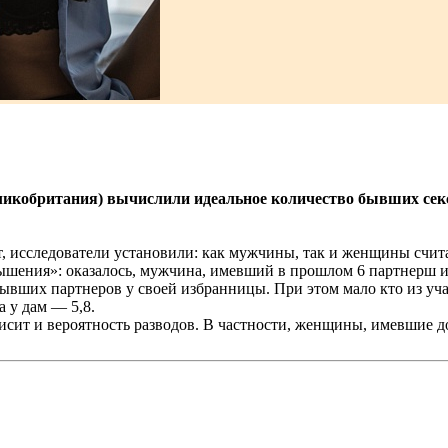
ликобритания) вычислили идеальное количество бывших секс
ет, исследователи установили: как мужчины, так и женщины счи
шения»: оказалось, мужчина, имевший в прошлом 6 партнерш и 
бывших парт­неров у своей избранницы. При этом мало кто из уч
а у дам — 5,8.
висит и вероятность разводов. В частности, женщины, имевшие до
.